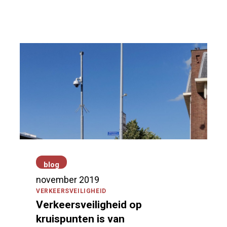
Bereikbaarheid in
provincie Fryslân
vergroten
carpoolen
|
deelmobiliteit
|
first & last mile
blog
november 2019
VERKEERSVEILIGHEID
Verkeersveiligheid op
kruispunten is van