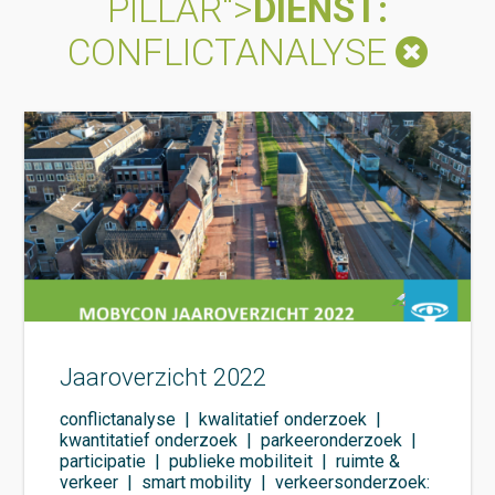
PILLAR">
DIENST:
CONFLICTANALYSE
Jaaroverzicht 2022
conflictanalyse
|
kwalitatief onderzoek
|
kwantitatief onderzoek
|
parkeeronderzoek
|
participatie
|
publieke mobiliteit
|
ruimte &
verkeer
|
smart mobility
|
verkeersonderzoek: