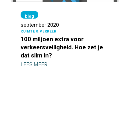
Warning
: Trying to access array offset on null in
/var/www/vhosts/mobycon.nl/httpdocs/wp-
content/themes/moby/taxonomy-diensten.php
on line
blog
130
september 2020
RUIMTE & VERKEER
100 miljoen extra voor
verkeersveiligheid. Hoe zet je
dat slim in?
LEES MEER