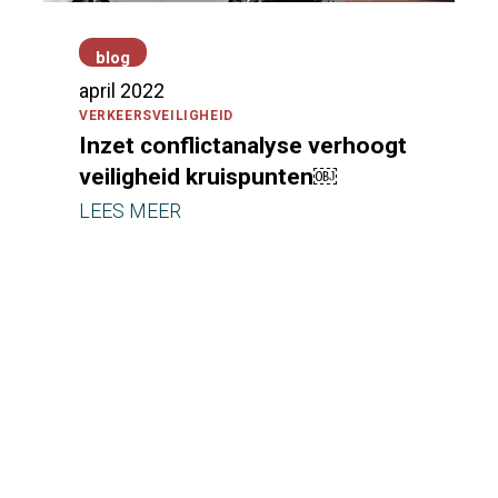
blog
april 2022
VERKEERSVEILIGHEID
Inzet conflictanalyse verhoogt
veiligheid kruispunten￼
Jaaroverzicht 2023
LEES MEER
belevingsonderzoek
|
cameraonderzoek
|
conflictanalyse
|
kwalitatief
onderzoek
|
kwantitatief
onderzoek
|
onderzoek
|
parkeeronderzoek
|
verkeersonderzoek
|
verkeerstellingen