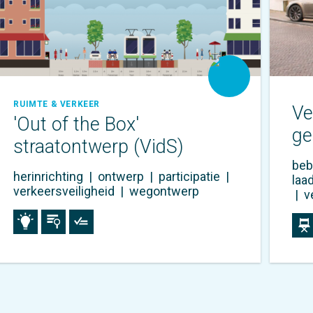
RUIMTE & VERKEER
Ve
'Out of the Box'
ge
straatontwerp (VidS)
beb
herinrichting
|
ontwerp
|
participatie
|
laa
verkeersveiligheid
|
wegontwerp
|
v