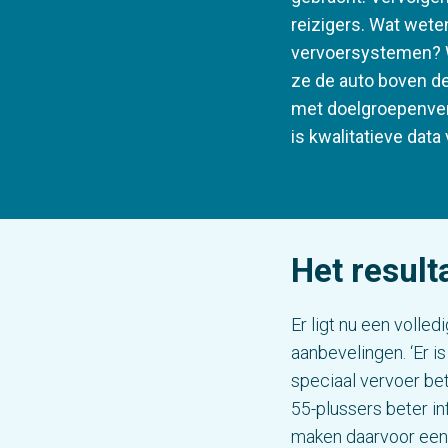
reizigers. Wat weten
vervoersystemen? W
ze de auto boven de
met doelgroepenve
is kwalitatieve data
Het result
Er ligt nu een volle
aanbevelingen. ‘Er i
speciaal vervoer bet
55-plussers beter i
maken daarvoor een a