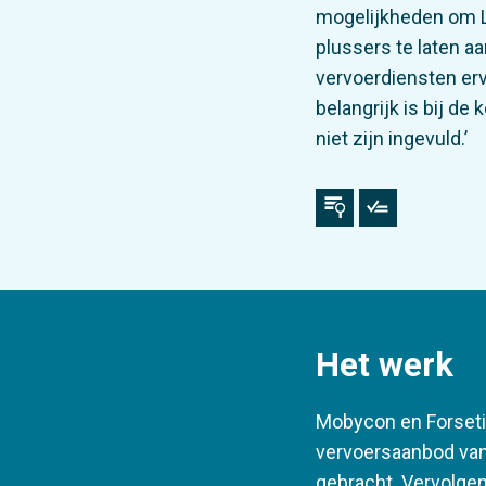
mogelijkheden om L
plussers te laten a
vervoerdiensten erv
belangrijk is bij d
niet zijn ingevuld.’
Het werk
Mobycon en Forseti 
vervoersaanbod van 
gebracht. Vervolge