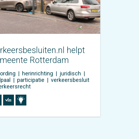
rkeersbesluiten.nl helpt
meente Rotterdam
ording
|
herinrichting
|
juridisch
|
dpaal
|
participatie
|
verkeersbesluit
erkeersrecht