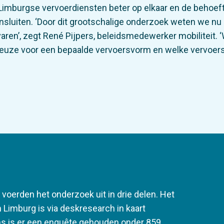
imburgse vervoerdiensten beter op elkaar en de behoeft
ansluiten. ‘Door dit grootschalige onderzoek weten we n
aren’, zegt René Pijpers, beleidsmedewerker mobiliteit.
e keuze voor een bepaalde vervoersvorm en welke vervoe
voerden het onderzoek uit in drie delen. Het
Limburg is via deskresearch in kaart
ns is er een enquête gehouden onder 859