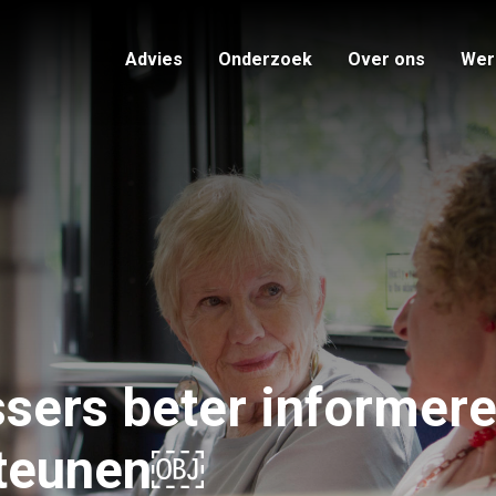
Advies
Onderzoek
Over ons
Werk
sers beter informere
steunen￼