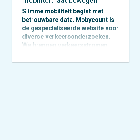
mobiliteit laat bewegen
Slimme mobiliteit begint met
betrouwbare data. Mobycount is
de gespecialiseerde website voor
diverse verkeersonderzoeken.
We brengen verkeersstromen,
snelheden en verkeersgedrag
nauwkeurig in kaart met
geavanceerde technologie. Deze
inzichten helpen de publieke- en
particuliere sector om verkeer
veiliger, duurzamer en efficiënter
te maken.