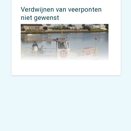
Verdwijnen van veerponten
niet gewenst
Vorig jaar februari besprak
Mirjam de Bok tijdens het
kenniscafé CROW-fietsberaad de
resultaten van ons onderzoek
over ‘
De impact van het
verdwijnen van veerponten
‘. Dit