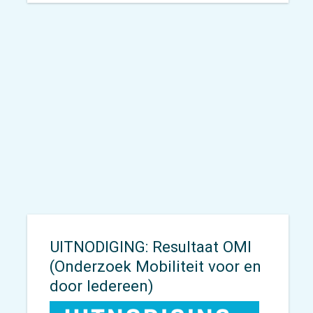
Na het enthousiasme en de
inzichten van onze vorige
OMI-
editie (2022/2023)
, zijn we met
hernieuwde energie aan de slag
gegaan met een nieuwe ronde
van ons eigen onderzoek: OMI –
Onderzoek Mobiliteit voor en door
Iedereen
. En dat alles deelden we
tijdens onze klantmiddagen in
Den Bosch en Zwolle.
UITNODIGING: Resultaat OMI
(Onderzoek Mobiliteit voor en
door Iedereen)