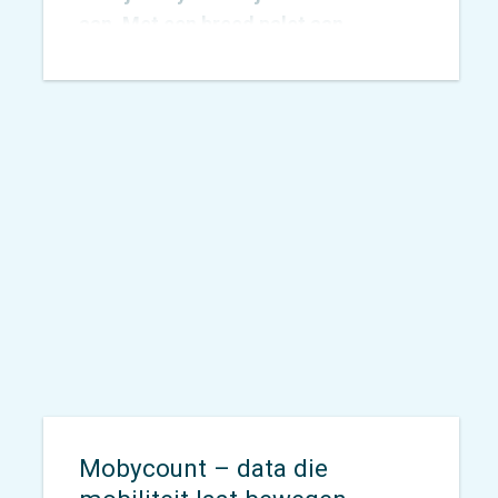
aan. Met een breed palet aan
onderzoeksmethoden vinden we
voor elke vraag een passende
aanpak. De inzichten die we
verzamelen vertalen we vervolgens
naar concrete adviezen waarmee
opdrachtgevers écht verder kunnen.
Mobycount – data die