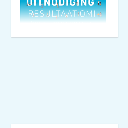
Na een succesvol OMI* in
2022/2023 zijn we voortvarend
aan de slag gegaan met een
nieuwe editie.
*OMI is het onderzoek dat Mobycon in eigen
beheer uitvoert. Zo onderzoeken we thema’s
die ons na aan het hart liggen en vaak
onderbelicht blijven.