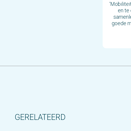
‘Mobilite
en te
samenle
goede mi
GERELATEERD