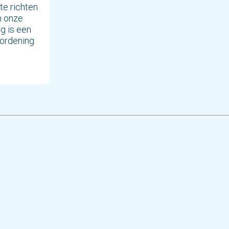
te richten
n onze
g is een
 ordening