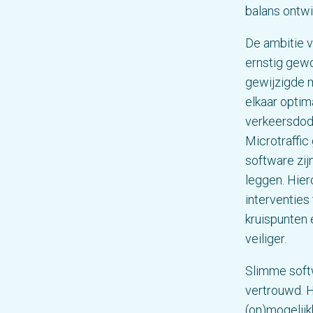
balans ontwik
De ambitie 
ernstig gewo
gewijzigde m
elkaar optim
verkeersdod
Microtraffi
software zij
leggen. Hier
interventies
kruispunten
veiliger.
Slimme soft
vertrouwd. H
(on)mogelijk