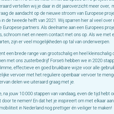
eraard vertellen wij je daar in dit jaaroverzicht meer over, 
graag de aandacht op de nieuwe stroom van Europese proj
in de tweede helft van 2021. Wij sparren hier al veel over
e Europese partners. Als deelname aan een Europees proje
is, schroom niet en neem contact met ons op. Als we met el
rten, zijn er veel mogelijkheden op tal van onderwerpen.
nt een brede range van grootschalig en heel kleinschalig c
men met ons zusterbedrijf Forseti hebben we in 2020 stap
imme, effectieve en goed bruikbare wijze voor alle gebrui
lijke vervoer met het reguliere openbaar vervoer te meng
ervan delen we uiteraard graag met je.
je, na jouw 10.000 stappen van vandaag, even de tijd hebt 
t door te nemen! En dat het je inspireert om met elkaar aan
obiliteit in Nederland nog prettiger én veiliger te maken!