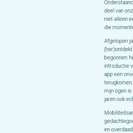
Onderstaand 
deel van on
niet alleen 
die momentee
Afgelopen j
(her)ontdekt
begonnen: he
introductie
app een onve
terugkomen,
mijn ogen is
jaren ook ec
Mobiliteitsa
gedachtegoe
en overdaad?