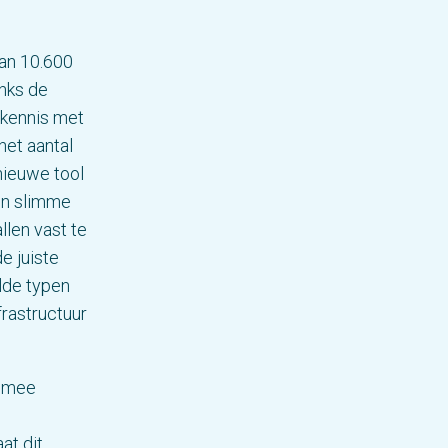
an 10.600
anks de
 kennis met
het aantal
nieuwe tool
en slimme
llen vast te
e juiste
lde typen
rastructuur
r mee
at dit