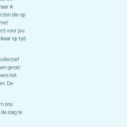
maar ik
ecten die op
 met
ct voor jou
kaar op tijd
ollectief
pen gezet
kers het
en. De
om ons
 de slag te