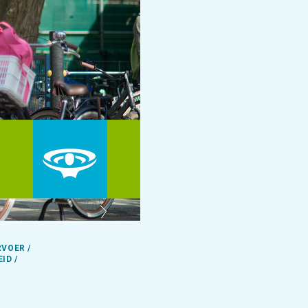
RVOER /
ID /