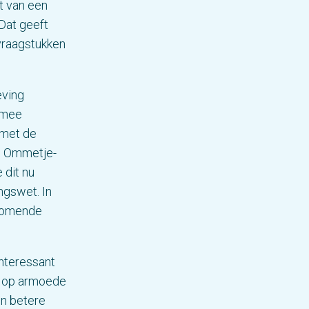
t van een
Dat geeft
 vraagstukken
eving
g mee
 met de
de Ommetje-
 dit nu
ngswet. In
 komende
interessant
n op armoede
en betere