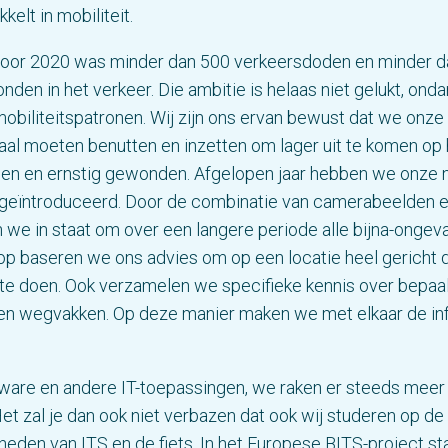
kelt in mobiliteit.
voor 2020 was minder dan 500 verkeersdoden en minder d
nden in het verkeer. Die ambitie is helaas niet gelukt, ond
obiliteitspatronen. Wij zijn ons ervan bewust dat we onze
aal moeten benutten en inzetten om lager uit te komen op 
en en ernstig gewonden. Afgelopen jaar hebben we onze 
c geïntroduceerd. Door de combinatie van camerabeelden 
n we in staat om over een langere periode alle bijna-ongeva
op baseren we ons advies om op een locatie heel gericht d
 te doen. Ook verzamelen we specifieke kennis over bepaa
 en wegvakken. Op deze manier maken we met elkaar de inf
ware en andere IT-toepassingen, we raken er steeds mee
et zal je dan ook niet verbazen dat ook wij studeren op de
heden van ITS en de fiets. In het Europese BITS-project sta