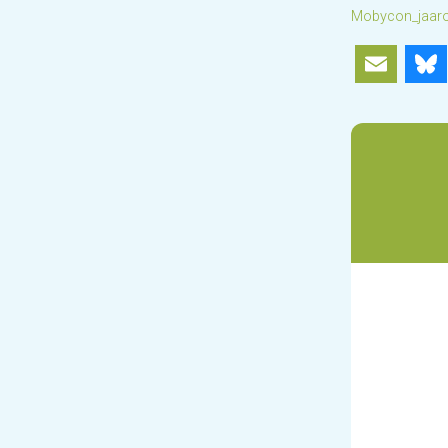
Mobycon_jaaro
Ema