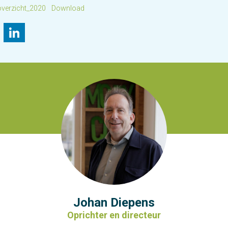
verzicht_2020
Download
il
Bluesky
LinkedIn
Johan Diepens
Oprichter en directeur