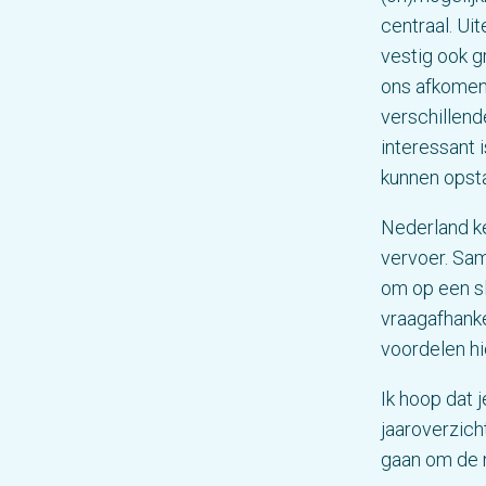
centraal. Uit
vestig ook 
ons afkomen 
verschillend
interessant 
kunnen opsta
Nederland ke
vervoer. Sa
om op een sl
vraagafhanke
voordelen hi
Ik hoop dat 
jaaroverzich
gaan om de m