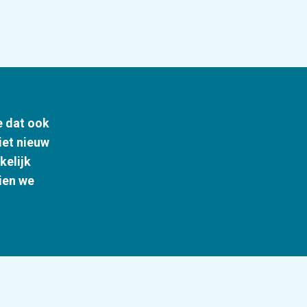
e dat ook
iet nieuw
kelijk
zien we