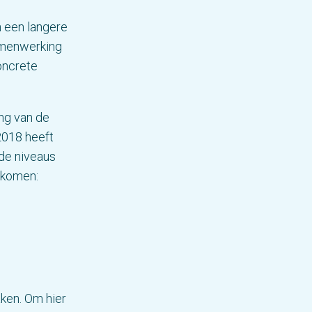
n een langere
amenwerking
oncrete
ng van de
2018 heeft
de niveaus
n komen:
ken. Om hier