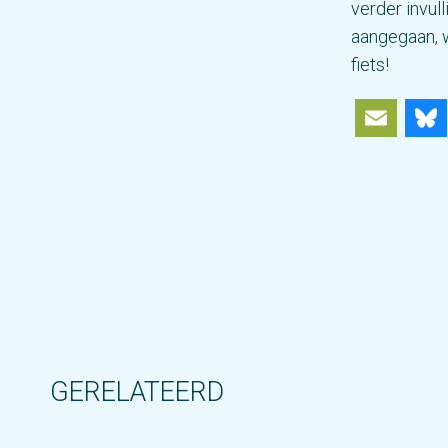
verder invu
aangegaan, w
fiets!
Ema
GERELATEERD