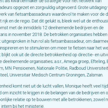
t als kwartiermaker de strategie voor het netwerk van
deurs opgezet en zorgvuldig uitgevoerd. Grote uitdaging 
werk van fietsambassadeurs waardevol te maken voor de
t rijk en de regio. Dat dit gelukt is, bleek wel uit de entho
komst met de inmiddels 12 deelnemende bedrijven en de
taris in november 2018. De betrokken organisaties hebben
uitgesproken in hun rol als fietsambassadeur, om daarme
 inspireren en te stimuleren om meer te fietsen naar het we
lijkt ook uit de directe betrokkenheid op directie- en uit
e deelnemende organisaties; a.s.r., Amega groep, Efteling, 
ilm, MN Pensioenen, Nationale Politie, Radboud Universiteit
teel, Universitair Medisch Centrum Groningen, Zalsman.
enheid komt niet uit de lucht vallen, Monique heeft veel tijd
 om inzicht te krijgen in de belangen van de bedrijven en
nlijke relatie op te bouwen met alle betrokkenen, zowel 
 intern bij het ministerie.