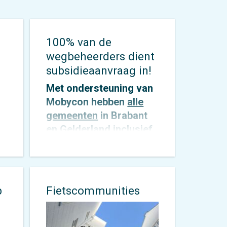
100% van de
wegbeheerders dient
subsidieaanvraag in!
Met ondersteuning van
Mobycon hebben
alle
gemeenten
in Brabant
en Gelderland inclusief
beide provincies
een
subsidieaanvraag
e
ingediend voor de 3
tranche van de SPV-
p
Fietscommunities
investeringsimpuls.