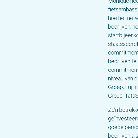
Monique heef
fietsambassa
hoe het net
bedrijven, he
startbijeen
staatssecre
commitment 
bedrijven te
commitment b
niveau van d
Groep, Fujif
Group, TataS
Zo’n betrokk
geïnvesteerd
goede persoo
bedrijven als