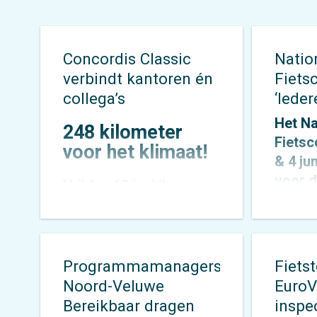
Concordis Classic
Natio
verbindt kantoren én
Fiets
collega’s
‘Iede
Het Na
248 kilometer
Fietsc
voor het klimaat!
& 4 ju
voor d
Vrijdag 19 juni jl.
jaar d
stapten 13 collega’s van
kracht
Forseti
,
Mobycon
en
‘Ieder
Mobypeople
vroeg in de
Roedo
ochtend op de fiets
Programmamanagers
Fiets
Rietma
voor een bijzondere
Noord-Veluwe
EuroV
spreke
uitdaging: de
Bereikbaar dragen
inspe
congre