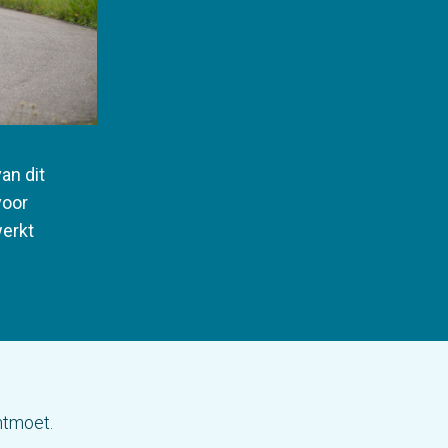
an dit
voor
werkt
ntmoet.