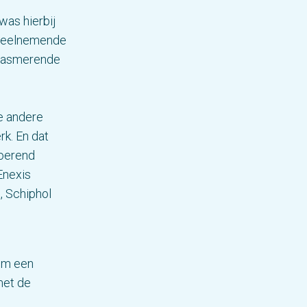
was hierbij
 deelnemende
usiasmerende
e andere
rk. En dat
voerend
Enexis
, Schiphol
 om een
met de