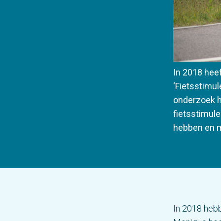
In 2018 hee
‘Fietsstimul
onderzoek h
fietsstimule
hebben en m
In 2018 heb