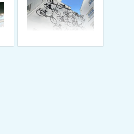
en
Wij kregen in 2024 de
vraag vanuit Tour de
Force of we een
et
verkenning konden
n
uitvoeren naar
n
fietscommunities. De