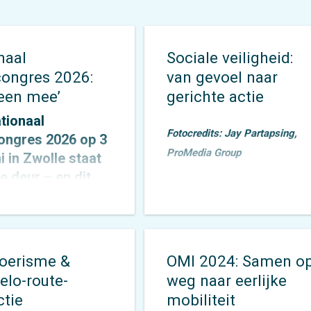
naal
Sociale veiligheid:
congres 2026:
van gevoel naar
reen mee’
gerichte actie
tionaal
Fotocredits: Jay Partapsing,
ongres 2026 op 3
ProMedia Group
ni in Zwolle staat
e deur – en dit
Sociale veiligheid is al
raait alles om één
jaren een onderwerp
ig thema:
dat door Mobycon
een mee’. Alex
wordt geagendeerd. In
e & Veronique
toerisme &
OMI 2024: Samen o
2015 toetsten we het
n zijn allebei
elo-route-
weg naar eerlijke
Nachtnet Fiets in
r tijdens het
ctie
mobiliteit
Zoetermeer
en
s en Otto