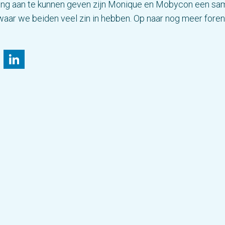
lling aan te kunnen geven zijn Monique en Mobycon een s
aar we beiden veel zin in hebben. Op naar nog meer fore
il
Bluesky
LinkedIn