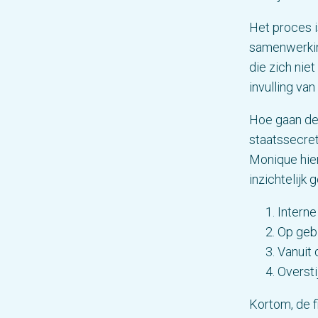
Het proces i
samenwerkin
die zich nie
invulling va
Hoe gaan de 
staatssecret
Monique hie
inzichtelijk
Interne
Op gebi
Vanuit 
Oversti
Kortom, de f