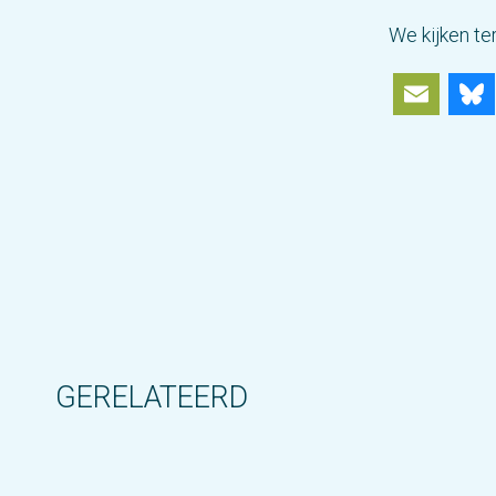
We kijken te
Ema
GERELATEERD