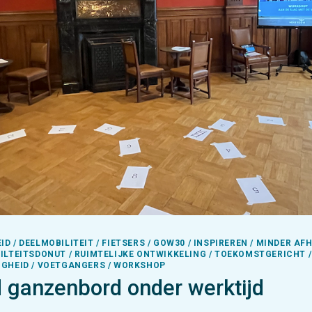
D / DEELMOBILITEIT / FIETSERS / GOW30 / INSPIREREN / MINDER A
BILTEITSDONUT / RUIMTELIJKE ONTWIKKELING / TOEKOMSTGERICHT /
IGHEID / VOETGANGERS / WORKSHOP
 ganzenbord onder werktijd