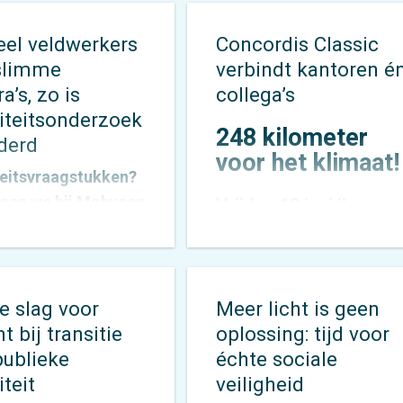
eel veldwerkers
Concordis Classic
slimme
verbindt kantoren é
’s, zo is
collega’s
iteitsonderzoek
248 kilometer
derd
voor het klimaat!
teitsvraagstukken?
iegen we bij Mobycon
Vrijdag 19 juni jl.
enthousiast aan. Met
stapten 13 collega’s v
ed palet aan
Forseti
,
Mobycon
en
Mobypeople
vroeg in 
zoeksmethoden
ochtend op de fiets
 we voor elke vraag
e slag voor
Meer licht is geen
voor een bijzondere
ssende aanpak. De
t bij transitie
oplossing: tijd voor
uitdaging: de
en die we
publieke
échte sociale
allereerste Concordis
elen vertalen we
teit
veiligheid
Classic. Niet zomaar