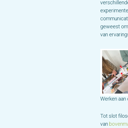
verschillen
experimente
communicatie
geweest om 
van ervarin
Werken aan c
Tot slot fil
van
bovenmat