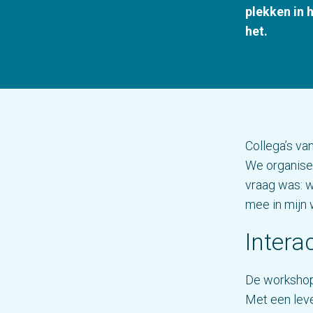
plekken in 
het.
Collega’s va
We organise
vraag was: w
mee in mijn
Intera
De workshops
Met een lev