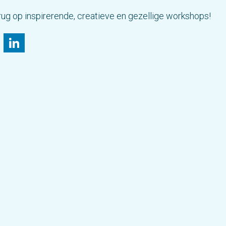
rug op inspirerende, creatieve en gezellige workshops!
il
Bluesky
LinkedIn