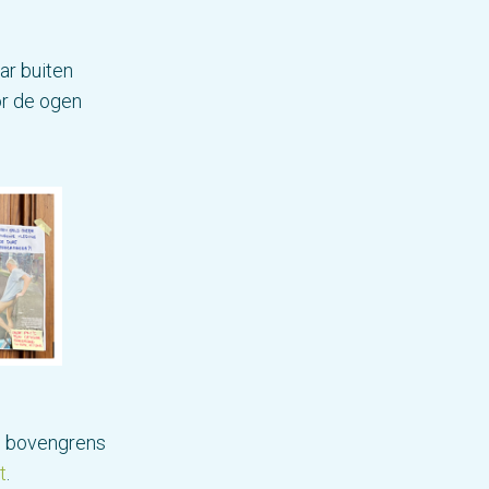
ar buiten
or de ogen
de bovengrens
t
.