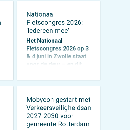
Nationaal
n
Fietscongres 2026:
‘Iedereen mee’
Het Nationaal
Fietscongres 2026 op 3
& 4 juni in Zwolle staat
voor de deur – en dit
jaar draait alles om één
an
krachtig thema:
‘Iedereen mee’. Alex
de
Roedoe & Veronique
Mobycon gestart met
Rietman zijn allebei
Verkeersveiligheidsambitie
spreker tijdens het
2027-2030 voor
congres en Otto
gemeente Rotterdam
Cazemier neemt einde