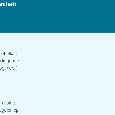
rs leeft
et elkaar.
rliggende
nog meer)
ansitie.
egelen op