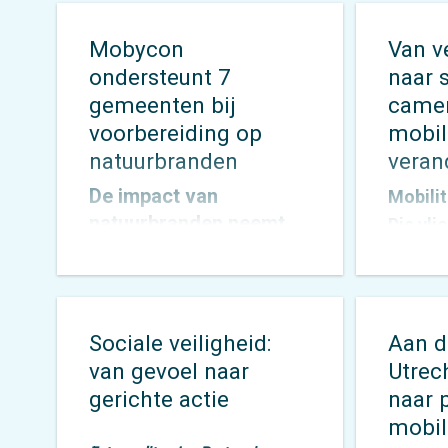
Mobycon
Van v
ondersteunt 7
naar 
gemeenten bij
camera
voorbereiding op
mobil
natuurbranden
veran
De impact van
Mobili
natuurbranden neemt
Die vl
toe. Langere periodes
altijd 
van hitte en droogte
een bre
zorgen ervoor dat
onder
gemeenten voor nieuwe
vinden
Sociale veiligheid:
Aan d
uitdagingen komen te
een pa
van gevoel naar
Utrech
staan op het gebied van
inzicht
gerichte actie
naar 
veiligheid,
verzam
mobili
bereikbaarheid en