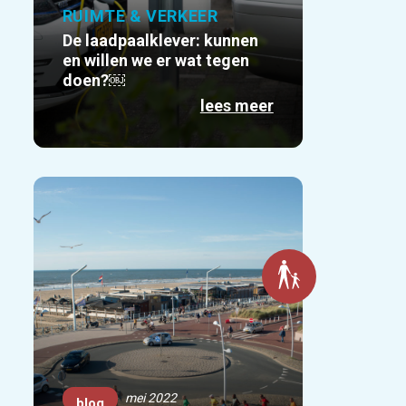
RUIMTE & VERKEER
De laadpaalklever: kunnen
en willen we er wat tegen
doen?￼
lees meer
mei 2022
blog