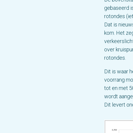
gebaseerd is
rotondes (ie
Dat is nieuw
kom. Het zeg
verkeerslich
over kruispu
rotondes.
Dit is waar 
voorrang mo
tot en met 5
wordt aangen
Dit levert o