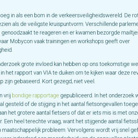
loeg in als een bom in de verkeersveiligheidswereld. De r
ien als de veiligste kruispuntvorm. Verschillende parleme
 genoodzaakt te reageren en er kwamen bezorgde mailtjes
 waar Mobycon vaak trainingen en workshops geeft over
gheid.
nderzoek grote invloed kan hebben op ons toekomstige wer
in het rapport van VIA te duiken om te kijken waar deze rev
p zijn gebaseerd. Kort gezegd, niet veel.
n vrij
bondige rapportage
gepubliceerd. In het onderzoek 
al gesteld of de stijging in het aantal fietsongevallen toe
an het grotere aantal fietsers of dat er iets mis is met onz
r. Een heel terechte vraag, want het stijgende aantal fietss
 maatschappelijk probleem. Vervolgens wordt vrij snel ge