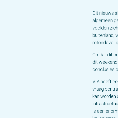
Dit nieuws s
algemeen gez
voelden zich
buitenland,
rotondeveili
Omdat dit o
dit weekend 
conclusies o
VIA heeft ee
vraag centra
kan worden a
infrastructuu
is een enorm