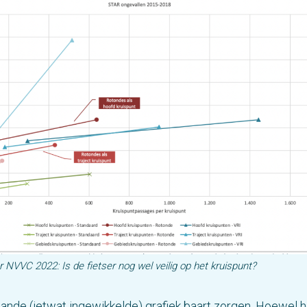
 NVVC 2022: Is de fietser nog wel veilig op het kruispunt?
nde (ietwat ingewikkelde) grafiek baart zorgen. Hoewel h