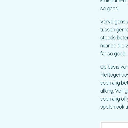
kruispunten,
so good.
Vervolgens w
tussen gemee
steeds beter
nuance die w
far so good.
Op basis va
Hertogenbosc
voorrang bet
allang. Veil
voorrang of 
spelen ook a