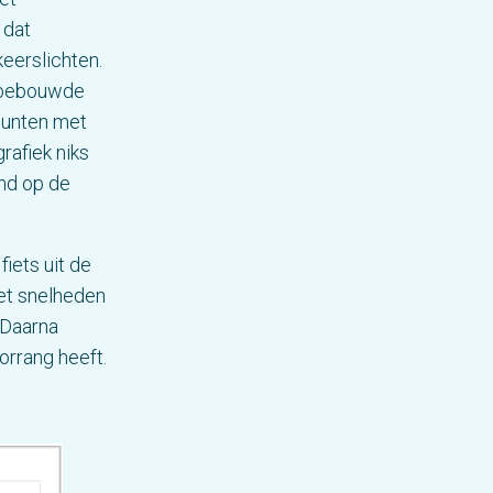
 dat
keerslichten.
e bebouwde
punten met
rafiek niks
omd op de
iets uit de
et snelheden
 Daarna
orrang heeft.