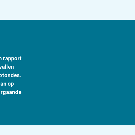
n rapport
vallen
rotondes.
dan op
oorgaande