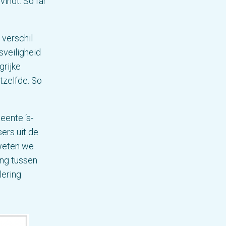
indt. So far
 verschil
sveiligheid
grijke
tzelfde. So
eente ‘s-
ers uit de
 weten we
ing tussen
lering