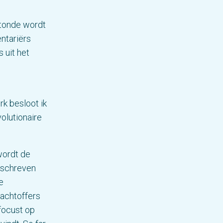
otonde wordt
ntariërs
 uit het
k besloot ik
olutionaire
wordt de
geschreven
e
lachtoffers
focust op