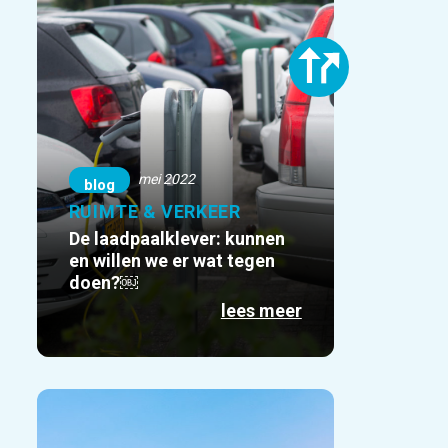
mei 2022
blog
RUIMTE & VERKEER
De laadpaalklever: kunnen
en willen we er wat tegen
doen?￼
lees meer