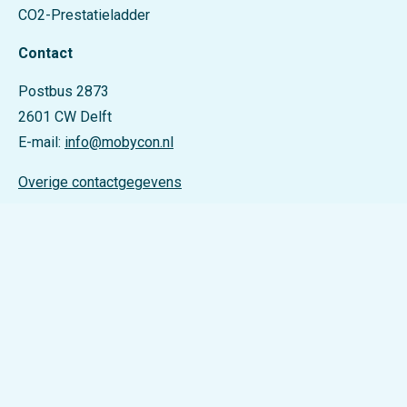
CO2-Prestatieladder
Contact
Postbus 2873
2601 CW Delft
E-mail:
info@mobycon.nl
Overige contactgegevens
LinkedIn
Bluesky
Blijf up-to-date!
E
-
m
a
Ontvang onze nieuwsbrief, met daarin productnieuws,
i
l
casestudy’s, brancherapporten en meer.