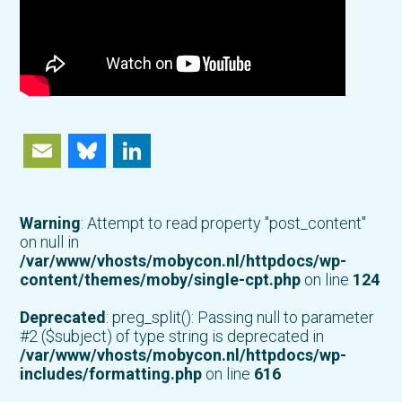
Email
Bluesky
LinkedIn
Warning
: Attempt to read property "post_content"
on null in
/var/www/vhosts/mobycon.nl/httpdocs/wp-
content/themes/moby/single-cpt.php
on line
124
Deprecated
: preg_split(): Passing null to parameter
#2 ($subject) of type string is deprecated in
/var/www/vhosts/mobycon.nl/httpdocs/wp-
includes/formatting.php
on line
616