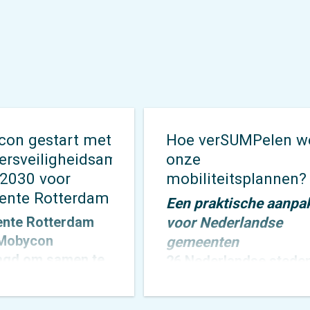
on gestart met
Hoe verSUMPelen w
ersveiligheidsambitie
onze
2030 voor
mobiliteitsplannen?
ente Rotterdam
Een praktische aanpa
nte Rotterdam
voor Nederlandse
 Mobycon
gemeenten
agd om samen te
26 Nederlandse stede
n aan de
staan voor een nieuwe
rsveiligheidsambitie
uitdaging — en ze staa