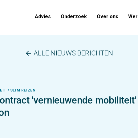
Advies
Onderzoek
Over ons
Werk
ALLE NIEUWS BERICHTEN
arrow_back
IT / SLIM REIZEN
ntract 'vernieuwende mobiliteit'
on