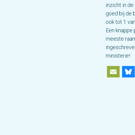
inzicht in d
goed bij de 
ook tot 1 va
Een knappe p
meeste raam
ingeschreve
ministerie!
Ema