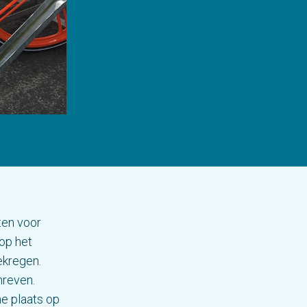
ten voor
op het
ekregen.
hreven.
e plaats op