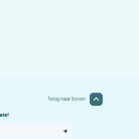
we met name in
e
woonwijken anders om
moeten gaan met de
ruimte én mobiliteit.
n
Terug naar boven
date!
l
e