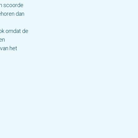
on scoorde
behoren dan
ook omdat de
en
van het