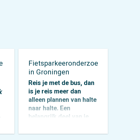
e
Fietsparkeeronderzoek
in Groningen
Reis je met de bus, dan
is je reis meer dan
k
alleen plannen van halte
naar halte. Een
belangrijk deel van je
n
reis is het aan elkaar
knopen van je begin- en
n