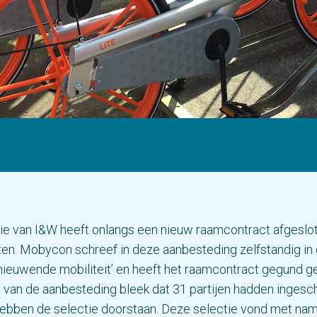
ie van I&W heeft onlangs een nieuw raamcontract afgeslo
en. Mobycon schreef in deze aanbesteding zelfstandig in 
nieuwende mobiliteit’ en heeft het raamcontract gegund g
ag van de aanbesteding bleek dat 31 partijen hadden ingesc
hebben de selectie doorstaan. Deze selectie vond met nam