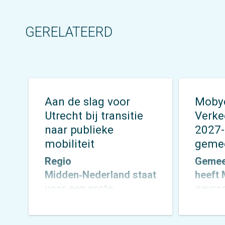
GERELATEERD
Aan de slag voor
Mobyc
Utrecht bij transitie
Verke
naar publieke
2027-
mobiliteit
geme
Regio
Gemee
Midden‑Nederland staat
heeft
voor een grote
gevra
mobiliteitsopgave. De
werke
komende jaren groeit
Verkee