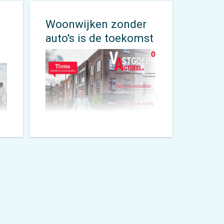
eindpunt en de
bushaltes. Dat kan
Woonwijken zonder
natuurlijk lopend maar
de
auto's is de toekomst
soms is de fiets
makkelijker of sneller.
Ook
Vastgoed Actueel
is geïnteresseerd in de
ge
autoluwe visie van
Alex
Roedoe
. Terecht, want
in de toekomst zullen