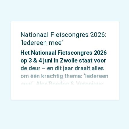
Nationaal Fietscongres 2026:
‘Iedereen mee’
Het Nationaal Fietscongres 2026
op 3 & 4 juni in Zwolle staat voor
de deur – en dit jaar draait alles
om één krachtig thema: ‘Iedereen
mee’. Alex Roedoe & Veronique
Rietman zijn allebei spreker
tijdens het congres en Otto
Cazemier neemt einde middag
deel aan het precongres.