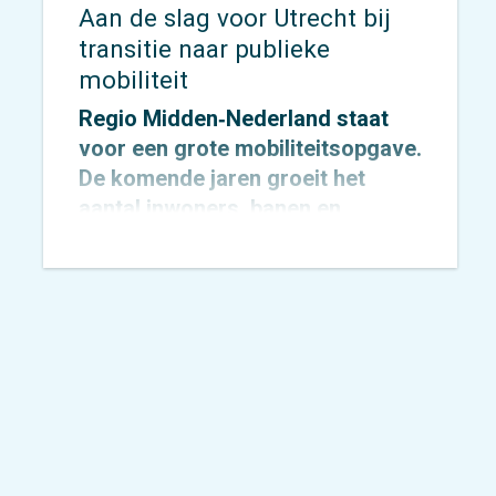
Aan de slag voor Utrecht bij
transitie naar publieke
mobiliteit
Regio Midden‑Nederland staat
voor een grote mobiliteitsopgave.
De komende jaren groeit het
aantal inwoners, banen en
verplaatsingen fors, terwijl de
ruimte schaars blijft. Om de regio
bereikbaar, leefbaar en gezond te
houden, zetten Rijk en regio
gezamenlijk in op de transitie
naar publieke mobiliteit.
Midden‑Nederland, waarin
provincie Utrecht en de
gemeenten Utrecht en