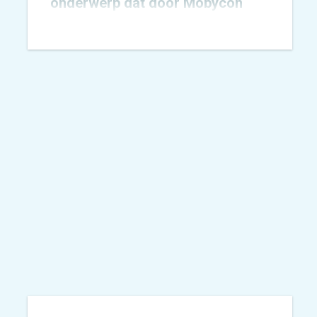
onderwerp dat door Mobycon
wordt geagendeerd. In 2015
toetsten we het
Nachtnet Fiets in
Zoetermeer
en verbreedden we
onze kennis rondom sociale
veiligheid.