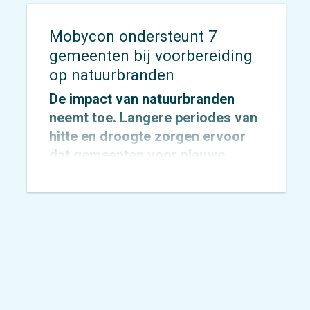
Mobycon ondersteunt 7
gemeenten bij voorbereiding
op natuurbranden
De impact van natuurbranden
neemt toe. Langere periodes van
hitte en droogte zorgen ervoor
dat gemeenten voor nieuwe
uitdagingen komen te staan op
het gebied van veiligheid,
bereikbaarheid en evacuatie. Hoe
zorg je ervoor dat inwoners,
recreanten en hulpdiensten zich
snel én veilig kunnen verplaatsen
wanneer elke minuut telt?