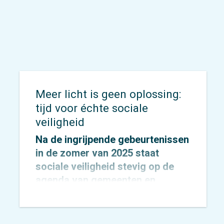
Amersfoort samenwerken, is
daarbij aangewezen als één van
de negen landelijke
koploperregio’s.
Meer licht is geen oplossing:
tijd voor échte sociale
veiligheid
Na de ingrijpende gebeurtenissen
in de zomer van 2025 staat
sociale veiligheid stevig op de
agenda van gemeenten en
provincies.