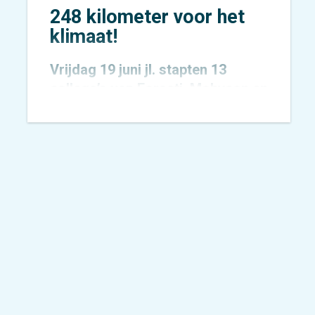
248 kilometer voor het
klimaat!
Vrijdag 19 juni jl. stapten 13
collega’s van
Forseti
,
Mobycon
en
Mobypeople
vroeg in de ochtend
op de fiets voor een bijzondere
uitdaging: de allereerste
Concordis Classic. Niet zomaar
een fietstocht, maar een
krachtige oproep voor het
klimaat.