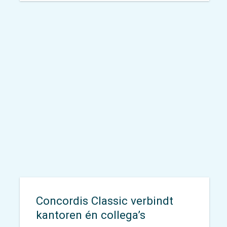
voor elke vraag een passende
aanpak. De inzichten die we
verzamelen vertalen we vervolgens
naar concrete adviezen waarmee
opdrachtgevers écht verder kunnen.
Concordis Classic verbindt
kantoren én collega’s