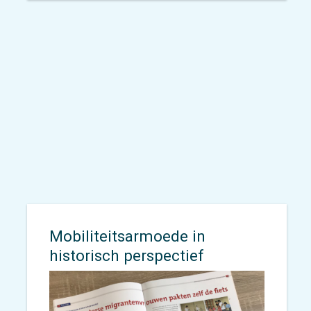
Op zaterdag 22 juni vond het
eerste Bicycle Festival in
Bijlmer/Southeast plaats.
Georganiseerd door Mama Agatha
en haar team.
Mobiliteitsarmoede in
historisch perspectief