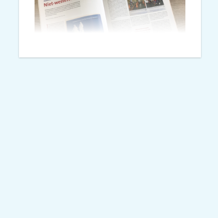
Niet-westerse migrantenvrouwen
pakten zelf de fiets.