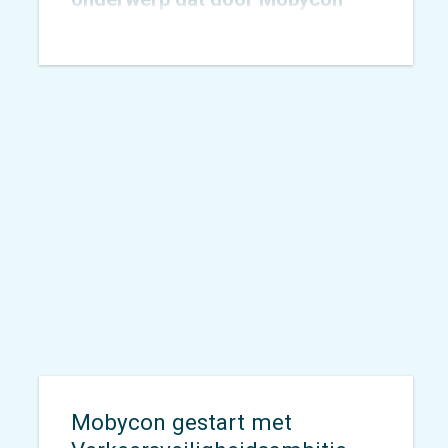
wordt geagendeerd. In 2015
toetsten we het
Nachtnet Fiets in
Zoetermeer
en verbreedden we
onze kennis rondom sociale
veiligheid.
Mobycon gestart met