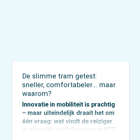
De slimme tram getest:
sneller, comfortabeler… maar
waarom?
Innovatie in mobiliteit is prachtig
– maar uiteindelijk draait het om
één vraag: wat vindt de reiziger
er eigenlijk van? Samen met
RET
stapten we aan boord van de