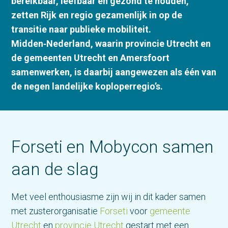
bereikbaar, leefbaar en gezond te houden,
zetten Rijk en regio gezamenlijk in op de
transitie naar publieke mobiliteit.
Midden‑Nederland, waarin provincie Utrecht en
de gemeenten Utrecht en Amersfoort
samenwerken, is daarbij aangewezen als één van
de negen landelijke koploperregio’s.
Forseti en Mobycon samen
aan de slag
Met veel enthousiasme zijn wij in dit kader samen
met zusterorganisatie
Forseti
voor
gemeente
Utrecht
en
provincie Utrecht
gestart met een