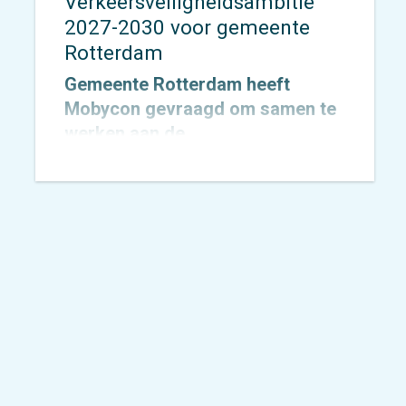
Verkeersveiligheidsambitie
2027-2030 voor gemeente
Rotterdam
Gemeente Rotterdam heeft
Mobycon gevraagd om samen te
werken aan de
Verkeersveiligheidsambitie
2027–2030, met een doorkijk naar
2050. Inmiddels is de opdracht
gestart. In dit traject werken we
samen met de gemeente aan een
heldere, realistische en
uitvoerbare ambitie die richting
geeft aan de toekomstige aanpak
van verkeersveiligheid in de stad.