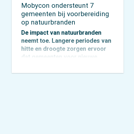
Mobycon ondersteunt 7
gemeenten bij voorbereiding
op natuurbranden
De impact van natuurbranden
neemt toe. Langere periodes van
hitte en droogte zorgen ervoor
dat gemeenten voor nieuwe
uitdagingen komen te staan op
het gebied van veiligheid,
bereikbaarheid en evacuatie. Hoe
zorg je ervoor dat inwoners,
recreanten en hulpdiensten zich
snel én veilig kunnen verplaatsen
wanneer elke minuut telt?