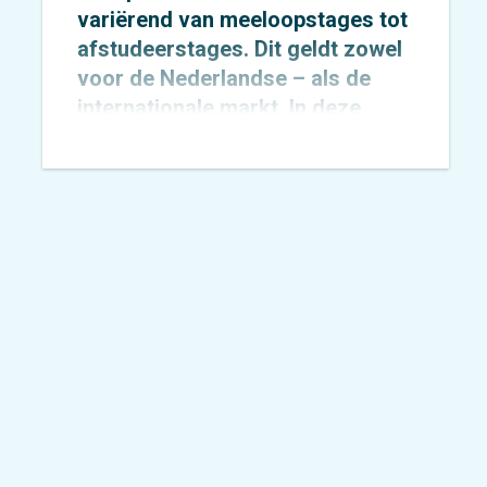
variërend van meeloopstages tot
afstudeerstages. Dit geldt zowel
voor de Nederlandse – als de
internationale markt. In deze
rubriek vertellen
Mark
Oostenbrink
en
Faye van
Eenennaam
over hun ervaring tot
nu toe.