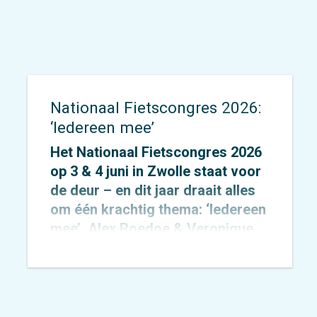
Nationaal Fietscongres 2026:
‘Iedereen mee’
Het Nationaal Fietscongres 2026
op 3 & 4 juni in Zwolle staat voor
de deur – en dit jaar draait alles
om één krachtig thema: ‘Iedereen
mee’. Alex Roedoe & Veronique
Rietman zijn allebei spreker
tijdens het congres en Otto
Cazemier neemt einde middag
deel aan het precongres.