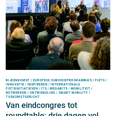
BIJEENKOMST / EUROPESE SUBSIDIEPROGRAMMA'S / FIETS /
INNOVATIE / INSPIREREN / INTERNATIONALE
FIETSINITIATIEVEN / ITS / MEGABITS / MOBILITEIT /
NETWERKEN / ONTWIKKELING / SMART MOBILITY /
TOEKOMSTGERICHT
Van eindcongres tot
roundtable: drie dagen vol