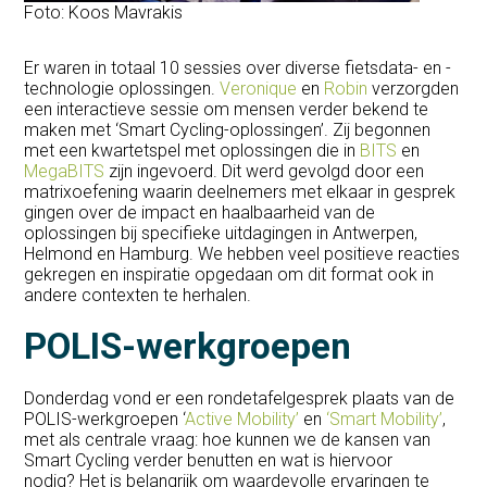
Foto: Koos Mavrakis
Er waren in totaal 10 sessies over diverse fietsdata- en -
technologie oplossingen.
Veronique
en
Robin
verzorgden
een interactieve sessie om mensen verder bekend te
maken met ‘Smart Cycling-oplossingen’. Zij begonnen
met een kwartetspel met oplossingen die in
BITS
en
MegaBITS
zijn ingevoerd. Dit werd gevolgd door een
matrixoefening waarin deelnemers met elkaar in gesprek
gingen over de impact en haalbaarheid van de
oplossingen bij specifieke uitdagingen in Antwerpen,
Helmond en Hamburg. We hebben veel positieve reacties
gekregen en inspiratie opgedaan om dit format ook in
andere contexten te herhalen.
POLIS-werkgroepen
Donderdag vond er een rondetafelgesprek plaats van de
POLIS-werkgroepen ‘
Active Mobility’
en
‘Smart Mobility’
,
met als centrale vraag: hoe kunnen we de kansen van
Smart Cycling verder benutten en wat is hiervoor
nodig? Het is belangrijk om waardevolle ervaringen te