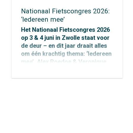
Nationaal Fietscongres 2026:
‘Iedereen mee’
Het Nationaal Fietscongres 2026
op 3 & 4 juni in Zwolle staat voor
de deur – en dit jaar draait alles
om één krachtig thema: ‘Iedereen
mee’. Alex Roedoe & Veronique
Rietman zijn allebei spreker
tijdens het congres en Otto
Cazemier neemt einde middag
deel aan het precongres.