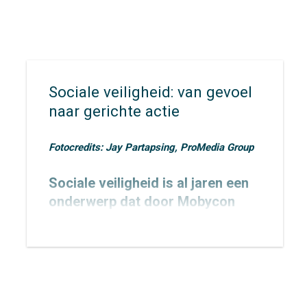
Sociale veiligheid: van gevoel
naar gerichte actie
Fotocredits: Jay Partapsing, ProMedia Group
Sociale veiligheid is al jaren een
onderwerp dat door Mobycon
wordt geagendeerd. In 2015
toetsten we het
Nachtnet Fiets in
Zoetermeer
en verbreedden we
onze kennis rondom sociale
veiligheid.