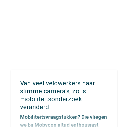
bereikbaarheid en evacuatie. Hoe
zorg je ervoor dat inwoners,
recreanten en hulpdiensten zich
snel én veilig kunnen verplaatsen
wanneer elke minuut telt?
Van veel veldwerkers naar
slimme camera’s, zo is
mobiliteitsonderzoek
veranderd
Mobiliteitsvraagstukken? Die vliegen
we bij Mobycon altijd enthousiast