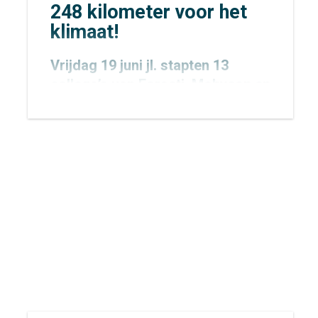
248 kilometer voor het
klimaat!
Vrijdag 19 juni jl. stapten 13
collega’s van
Forseti
,
Mobycon
en
Mobypeople
vroeg in de ochtend
op de fiets voor een bijzondere
uitdaging: de allereerste
Concordis Classic. Niet zomaar
een fietstocht, maar een
krachtige oproep voor het
klimaat.