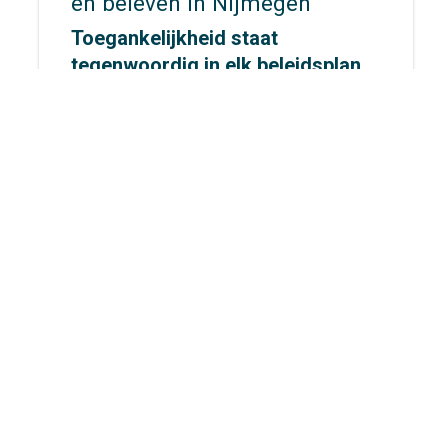
en beleven in Nijmegen
Toegankelijkheid staat
tegenwoordig in elk beleidsplan,
maar hoe ziet dat er eigenlijk uit
op straat? Voor
gemeente
Nijmegen
gingen wij op
onderzoek uit om dat concreet te
maken.