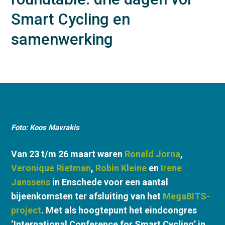
Smart Cycling en
samenwerking
Foto: Koos Mavrakis
Van 23 t/m 26 maart waren
Ronald Jorna
,
Veronique Rietman
,
Robin Kleine
en
Irene
Janssens
in Enschede voor een aantal
bijeenkomsten ter afsluiting van het
MegaBITS-
project
. Met als hoogtepunt het eindcongres
‘International Conference for Smart Cycling’ in