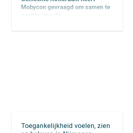
Mobycon gevraagd om samen te
werken aan de
Verkeersveiligheidsambitie
2027–2030, met een doorkijk naar
2050. Inmiddels is de opdracht
gestart. In dit traject werken we
samen met de gemeente aan een
heldere, realistische en
uitvoerbare ambitie die richting
geeft aan de toekomstige aanpak
van verkeersveiligheid in de stad.
Toegankelijkheid voelen, zien