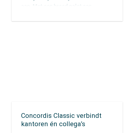
aan. Met een breed palet aan
onderzoeksmethoden vinden we
voor elke vraag een passende
aanpak. De inzichten die we
verzamelen vertalen we vervolgens
naar concrete adviezen waarmee
opdrachtgevers écht verder kunnen.
Concordis Classic verbindt
kantoren én collega’s