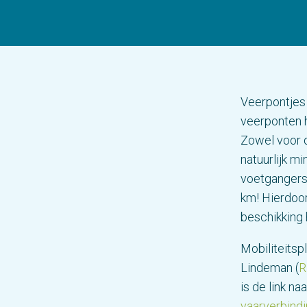
Veerpontjes 
veerponten h
Zowel voor d
natuurlijk m
voetgangers 
km! Hierdoor
beschikking
Mobiliteitsp
Lindeman (
R
is de link naa
vaarverbind