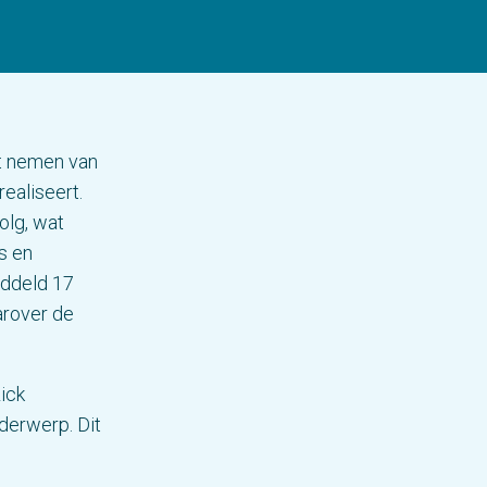
art nemen van
ealiseert.
olg, wat
s en
iddeld 17
arover de
Rick
nderwerp. Dit