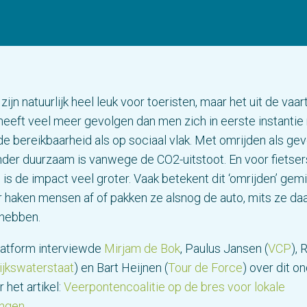
zijn natuurlijk heel leuk voor toeristen, maar het uit de va
eeft veel meer gevolgen dan men zich in eerste instantie r
e bereikbaarheid als op sociaal vlak. Met omrijden als gev
inder duurzaam is vanwege de CO2-uitstoot. En voor fietser
is de impact veel groter. Vaak betekent dit ‘omrijden’ gem
 haken mensen af of pakken ze alsnog de auto, mits ze da
 hebben.
latform interviewde
Mirjam de Bok
, Paulus Jansen (
VCP
), 
ijkswaterstaat
) en Bart Heijnen (
Tour de
Force
) over dit o
r het artikel:
Veerpontencoalitie op de bres
voor
lokale
ingen
.