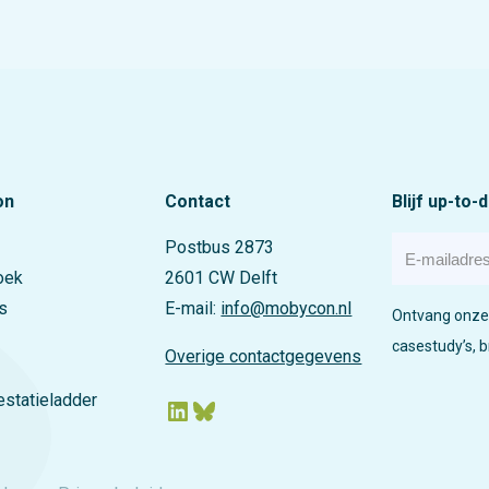
 ‘slimme tram’ om
t en de
 onderzoeken.
nten Utrecht en
foort
erken, is daarbij
wezen als één
 negen landelijke
erregio’s.
on
Contact
Blijf up-to-
E
Postbus 2873
-
oek
2601 CW Delft
m
a
s
E-mail:
info@mobycon.nl
Ontvang onze 
i
l
casestudy’s, 
Overige contactgegevens
a
d
statieladder
LinkedIn
Bluesky
r
e
s