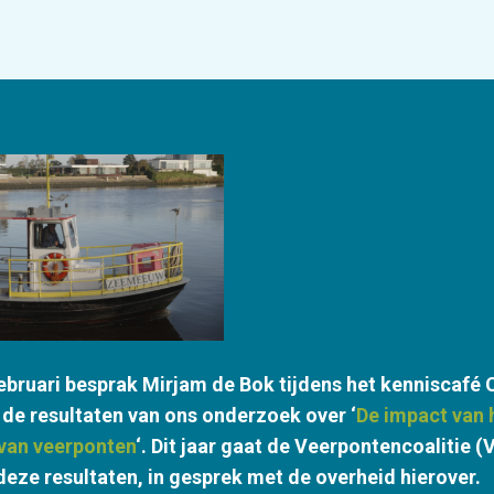
februari besprak Mirjam de Bok tijdens het kenniscafé
 de resultaten van ons onderzoek over ‘
De impact van 
van veerponten
‘. Dit jaar gaat de Veerpontencoalitie 
deze resultaten, in gesprek met de overheid hierover.