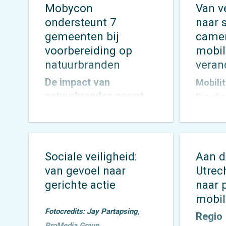
Mobycon
Van v
ondersteunt 7
naar 
gemeenten bij
camera
voorbereiding op
mobil
natuurbranden
veran
De impact van
Mobili
natuurbranden neemt
Die vl
toe. Langere periodes
altijd 
van hitte en droogte
een bre
zorgen ervoor dat
onder
gemeenten voor nieuwe
vinden
Sociale veiligheid:
Aan d
uitdagingen komen te
een pa
van gevoel naar
Utrech
staan op het gebied van
inzicht
gerichte actie
naar 
veiligheid,
verzam
mobili
bereikbaarheid en
vervol
Fotocredits: Jay Partapsing,
Regio
evacuatie. Hoe zorg je
adviez
ProMedia Group