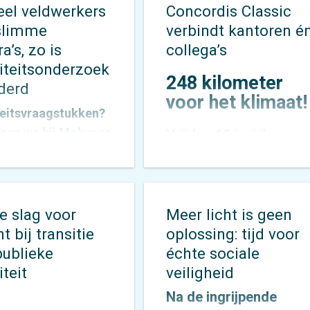
eel veldwerkers
Concordis Classic
slimme
verbindt kantoren é
’s, zo is
collega’s
iteitsonderzoek
248 kilometer
derd
voor het klimaat!
teitsvraagstukken?
iegen we bij Mobycon
Vrijdag 19 juni jl.
enthousiast aan. Met
stapten 13 collega’s v
ed palet aan
Forseti
,
Mobycon
en
Mobypeople
vroeg in 
zoeksmethoden
ochtend op de fiets
 we voor elke vraag
e slag voor
Meer licht is geen
voor een bijzondere
ssende aanpak. De
t bij transitie
oplossing: tijd voor
uitdaging: de
en die we
publieke
échte sociale
allereerste Concordis
elen vertalen we
teit
veiligheid
Classic. Niet zomaar
gens naar concrete
Na de ingrijpende
een fietstocht, maar e
en waarmee