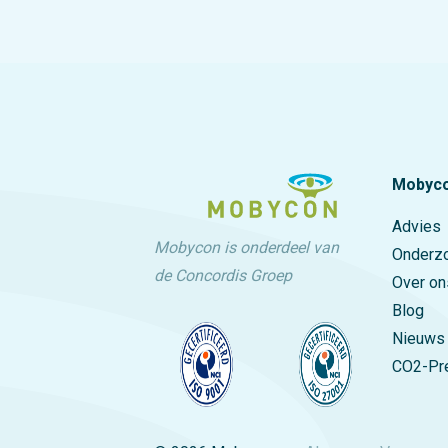
concreet te maken.
van de
Utrech
dat te
gemee
Amers
samenw
aange
van de
koplop
Mobyc
Advies
Mobycon is onderdeel van
Onderz
de Concordis Groep
Over on
Blog
Nieuws
CO2-Pre