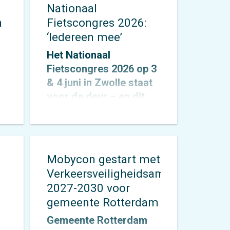
Nationaal
n
Fietscongres 2026:
‘Iedereen mee’
Het Nationaal
Fietscongres 2026 op 3
& 4 juni in Zwolle staat
voor de deur – en dit
jaar draait alles om één
an
krachtig thema:
‘Iedereen mee’. Alex
de
Roedoe & Veronique
Mobycon gestart met
Rietman zijn allebei
Verkeersveiligheidsambitie
spreker tijdens het
2027-2030 voor
congres en Otto
gemeente Rotterdam
Cazemier neemt einde
Gemeente Rotterdam
middag deel aan het
en