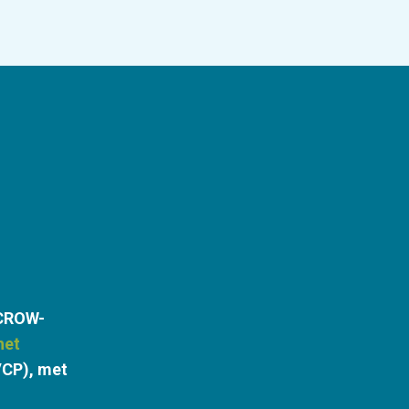
 CROW-
het
(VCP), met