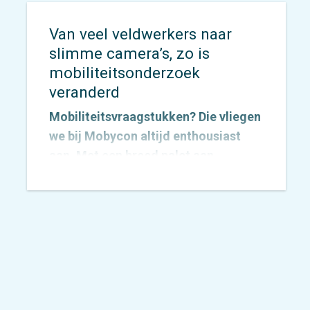
Van veel veldwerkers naar
slimme camera’s, zo is
mobiliteitsonderzoek
veranderd
Mobiliteitsvraagstukken? Die vliegen
we bij Mobycon altijd enthousiast
aan. Met een breed palet aan
onderzoeksmethoden vinden we
voor elke vraag een passende
aanpak. De inzichten die we
verzamelen vertalen we vervolgens
naar concrete adviezen waarmee
opdrachtgevers écht verder kunnen.