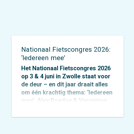
Nationaal Fietscongres 2026:
‘Iedereen mee’
Het Nationaal Fietscongres 2026
op 3 & 4 juni in Zwolle staat voor
de deur – en dit jaar draait alles
om één krachtig thema: ‘Iedereen
mee’. Alex Roedoe & Veronique
Rietman zijn allebei spreker
tijdens het congres en Otto
Cazemier neemt einde middag
deel aan het precongres.