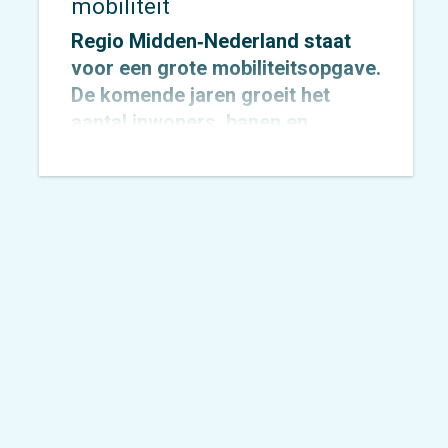
mobiliteit
Regio Midden‑Nederland staat
voor een grote mobiliteitsopgave.
De komende jaren groeit het
aantal inwoners, banen en
verplaatsingen fors, terwijl de
ruimte schaars blijft. Om de regio
bereikbaar, leefbaar en gezond te
houden, zetten Rijk en regio
gezamenlijk in op de transitie
naar publieke mobiliteit.
Midden‑Nederland, waarin
provincie Utrecht en de
gemeenten Utrecht en
Amersfoort samenwerken, is
daarbij aangewezen als één van
de negen landelijke