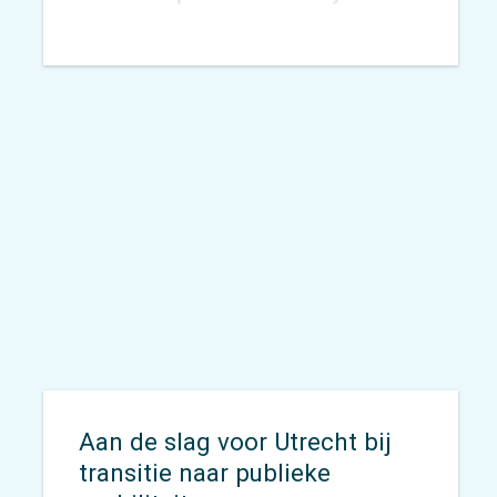
wordt geagendeerd. In 2015
toetsten we het
Nachtnet Fiets in
Zoetermeer
en verbreedden we
onze kennis rondom sociale
veiligheid.
Aan de slag voor Utrecht bij
transitie naar publieke