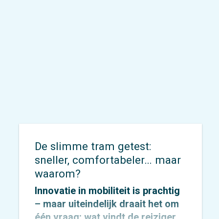
gestart. In dit traject werken we
samen met de gemeente aan een
heldere, realistische en
uitvoerbare ambitie die richting
geeft aan de toekomstige aanpak
van verkeersveiligheid in de stad.
De slimme tram getest:
sneller, comfortabeler… maar
waarom?
Innovatie in mobiliteit is prachtig
– maar uiteindelijk draait het om
één vraag: wat vindt de reiziger