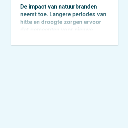
De impact van natuurbranden
neemt toe. Langere periodes van
hitte en droogte zorgen ervoor
dat gemeenten voor nieuwe
uitdagingen komen te staan op
het gebied van veiligheid,
bereikbaarheid en evacuatie. Hoe
zorg je ervoor dat inwoners,
recreanten en hulpdiensten zich
snel én veilig kunnen verplaatsen
wanneer elke minuut telt?