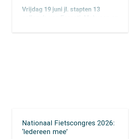
Vrijdag 19 juni jl. stapten 13
collega’s van
Forseti
,
Mobycon
en
Mobypeople
vroeg in de ochtend
op de fiets voor een bijzondere
uitdaging: de allereerste
Concordis Classic. Niet zomaar
een fietstocht, maar een
krachtige oproep voor het
klimaat.
Nationaal Fietscongres 2026:
‘Iedereen mee’