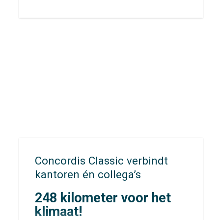
uitdagingen komen te staan op
het gebied van veiligheid,
bereikbaarheid en evacuatie. Hoe
zorg je ervoor dat inwoners,
recreanten en hulpdiensten zich
snel én veilig kunnen verplaatsen
wanneer elke minuut telt?
Concordis Classic verbindt
kantoren én collega’s
248 kilometer voor het
klimaat!