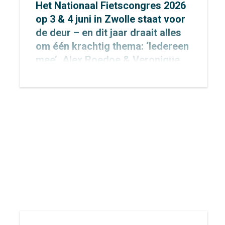
Het Nationaal Fietscongres 2026
op 3 & 4 juni in Zwolle staat voor
de deur – en dit jaar draait alles
om één krachtig thema: ‘Iedereen
mee’. Alex Roedoe & Veronique
Rietman zijn allebei spreker
tijdens het congres en Otto
Cazemier neemt einde middag
deel aan het precongres.