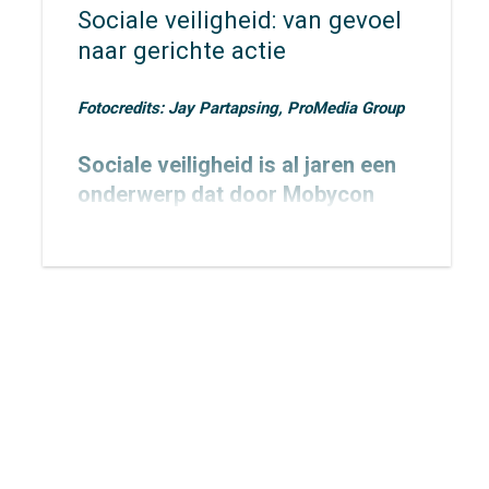
Sociale veiligheid: van gevoel
naar gerichte actie
Fotocredits: Jay Partapsing, ProMedia Group
Sociale veiligheid is al jaren een
onderwerp dat door Mobycon
wordt geagendeerd. In 2015
toetsten we het
Nachtnet Fiets in
Zoetermeer
en verbreedden we
onze kennis rondom sociale
veiligheid.