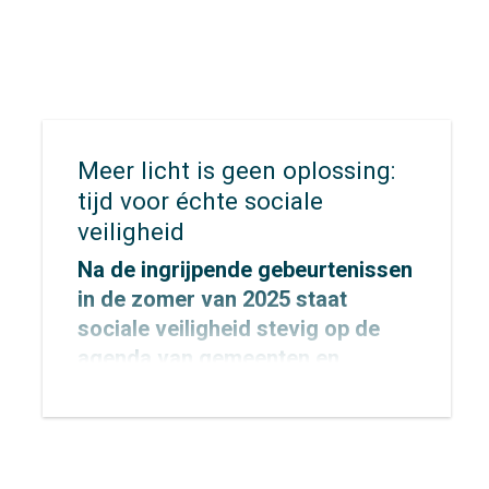
Midden‑Nederland, waarin
provincie Utrecht en de
gemeenten Utrecht en
Amersfoort samenwerken, is
daarbij aangewezen als één van
de negen landelijke
Meer licht is geen oplossing:
koploperregio’s.
tijd voor échte sociale
veiligheid
Na de ingrijpende gebeurtenissen
in de zomer van 2025 staat
sociale veiligheid stevig op de
agenda van gemeenten en
provincies.