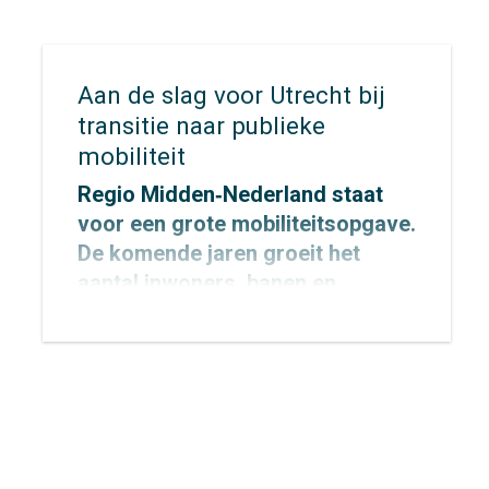
Aan de slag voor Utrecht bij
transitie naar publieke
mobiliteit
Regio Midden‑Nederland staat
voor een grote mobiliteitsopgave.
De komende jaren groeit het
aantal inwoners, banen en
verplaatsingen fors, terwijl de
ruimte schaars blijft. Om de regio
bereikbaar, leefbaar en gezond te
houden, zetten Rijk en regio
gezamenlijk in op de transitie
naar publieke mobiliteit.