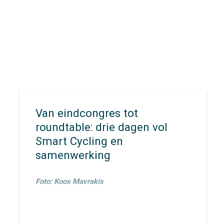
Van eindcongres tot
roundtable: drie dagen vol
Smart Cycling en
samenwerking
Foto: Koos Mavrakis
Van 23 t/m 26 maart waren
Ronald Jorna
,
Veronique