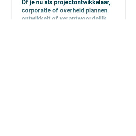
Of je nu als projectontwikkelaar,
corporatie of overheid plannen
ontwikkelt of verantwoordelijk
bent voor de beoordeling ervan:
bij elke ruimtelijke ontwikkeling
speelt mobiliteit een cruciale rol.
Het bepaalt niet alleen hoe goed
een gebied bereikbaar is, maar
ook hoe leefbaar, veilig en
toekomstbestendig het te
ontwikkelen gebied en ook de
omgeving eromheen wordt.
Ruimte is schaars en kiezen voor
het een gaat ten koste van het
ander.
TRENDS 2026: Lef, keuzes en