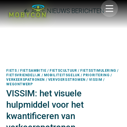
ALLE NIEUWS BERICHTEN
arrow_back
FIETS / FIETSAMBITIE / FIETSCULTUUR / FIETSSTIMULERING /
FIETSVRIENDELIJK / MOBILITEITSGELUK / PRIORITERING /
VERKEERSPATRONEN / VERVOERSSTROMEN / VISSIM /
WEGONTWERP
VISSIM: het visuele
hulpmiddel voor het
kwantificeren van