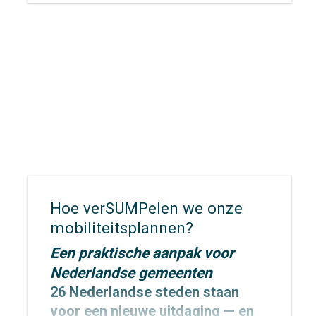
Rietman
,
Robin Kleine
en
Irene
Janssens
in Enschede voor een
aantal bijeenkomsten ter
afsluiting van het
MegaBITS-
project
. Met als hoogtepunt het
eindcongres ‘International
Conference for Smart Cycling’ in
het
U Parkhotel.
Hoe verSUMPelen we onze
mobiliteitsplannen?
Een praktische aanpak voor
Nederlandse gemeenten
26 Nederlandse steden staan
voor een nieuwe uitdaging — en