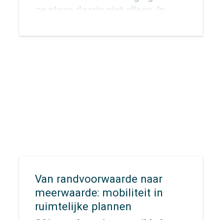
ze staan daarin niet alleen. In
totaal werken 424 Europese
steden aan de invoering van een
Sustainable Urban Mobility Plan
(SUMP), nu dit door de EU voor
alle 100.000+ gemeenten
verplicht wordt gesteld.
Van randvoorwaarde naar
meerwaarde: mobiliteit in
ruimtelijke plannen