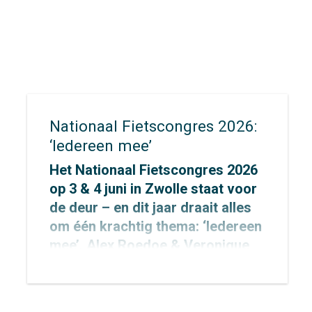
krachtige oproep voor het
klimaat.
Nationaal Fietscongres 2026:
‘Iedereen mee’
Het Nationaal Fietscongres 2026
op 3 & 4 juni in Zwolle staat voor
de deur – en dit jaar draait alles
om één krachtig thema: ‘Iedereen
mee’. Alex Roedoe & Veronique
Rietman zijn allebei spreker
tijdens het congres en Otto
Cazemier neemt einde middag