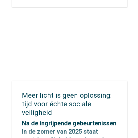
ruimte schaars blijft. Om de regio
bereikbaar, leefbaar en gezond te
houden, zetten Rijk en regio
gezamenlijk in op de transitie
naar publieke mobiliteit.
Midden‑Nederland, waarin
provincie Utrecht en de
gemeenten Utrecht en
Amersfoort samenwerken, is
daarbij aangewezen als één van
de negen landelijke
Meer licht is geen oplossing:
koploperregio’s.
tijd voor échte sociale
veiligheid
Na de ingrijpende gebeurtenissen
in de zomer van 2025 staat