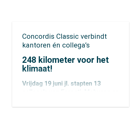
Concordis Classic verbindt
kantoren én collega’s
248 kilometer voor het
klimaat!
Vrijdag 19 juni jl. stapten 13
collega’s van
Forseti
,
Mobycon
en
Mobypeople
vroeg in de ochtend
op de fiets voor een bijzondere
uitdaging: de allereerste
Concordis Classic. Niet zomaar
een fietstocht, maar een