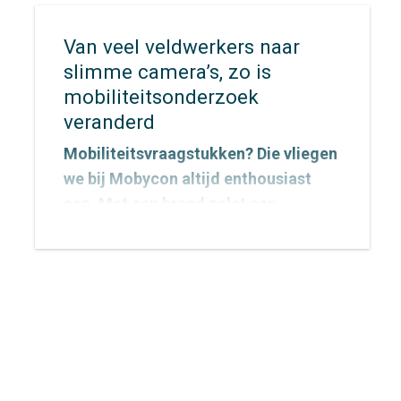
Van veel veldwerkers naar
slimme camera’s, zo is
mobiliteitsonderzoek
veranderd
Mobiliteitsvraagstukken? Die vliegen
we bij Mobycon altijd enthousiast
aan. Met een breed palet aan
onderzoeksmethoden vinden we
voor elke vraag een passende
aanpak. De inzichten die we
verzamelen vertalen we vervolgens
naar concrete adviezen waarmee
opdrachtgevers écht verder kunnen.