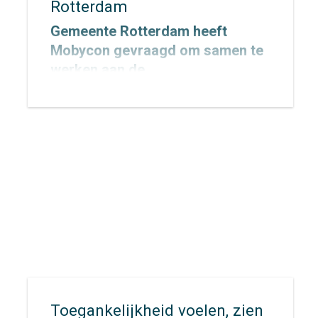
Rotterdam
Gemeente Rotterdam heeft
Mobycon gevraagd om samen te
werken aan de
Verkeersveiligheidsambitie
2027–2030, met een doorkijk naar
2050. Inmiddels is de opdracht
gestart. In dit traject werken we
samen met de gemeente aan een
heldere, realistische en
uitvoerbare ambitie die richting
geeft aan de toekomstige aanpak
van verkeersveiligheid in de stad.
Toegankelijkheid voelen, zien