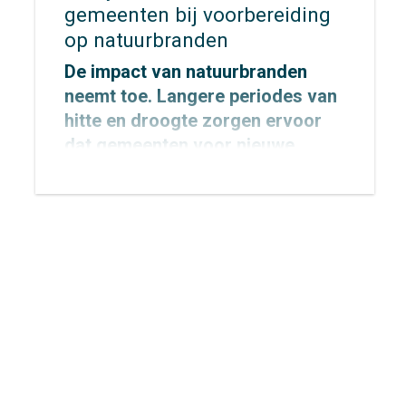
gemeenten bij voorbereiding
op natuurbranden
De impact van natuurbranden
neemt toe. Langere periodes van
hitte en droogte zorgen ervoor
dat gemeenten voor nieuwe
uitdagingen komen te staan op
het gebied van veiligheid,
bereikbaarheid en evacuatie. Hoe
zorg je ervoor dat inwoners,
recreanten en hulpdiensten zich
snel én veilig kunnen verplaatsen
wanneer elke minuut telt?