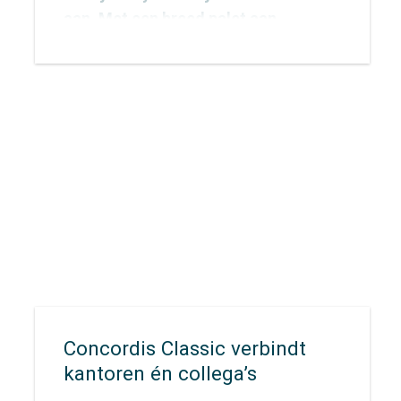
aan. Met een breed palet aan
onderzoeksmethoden vinden we
voor elke vraag een passende
aanpak. De inzichten die we
verzamelen vertalen we vervolgens
naar concrete adviezen waarmee
opdrachtgevers écht verder kunnen.
Concordis Classic verbindt
kantoren én collega’s