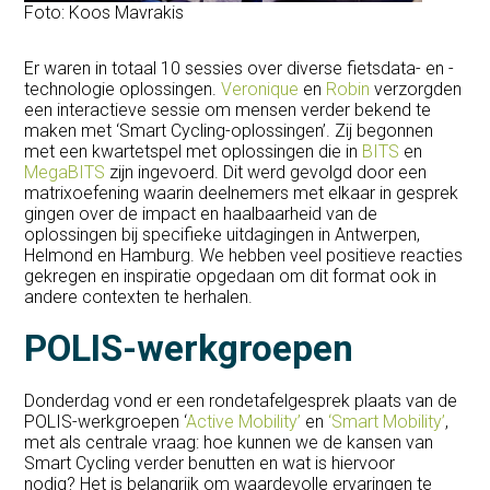
Foto: Koos Mavrakis
Er waren in totaal 10 sessies over diverse fietsdata- en -
technologie oplossingen.
Veronique
en
Robin
verzorgden
een interactieve sessie om mensen verder bekend te
maken met ‘Smart Cycling-oplossingen’. Zij begonnen
met een kwartetspel met oplossingen die in
BITS
en
MegaBITS
zijn ingevoerd. Dit werd gevolgd door een
matrixoefening waarin deelnemers met elkaar in gesprek
gingen over de impact en haalbaarheid van de
oplossingen bij specifieke uitdagingen in Antwerpen,
Helmond en Hamburg. We hebben veel positieve reacties
gekregen en inspiratie opgedaan om dit format ook in
andere contexten te herhalen.
POLIS-werkgroepen
Donderdag vond er een rondetafelgesprek plaats van de
POLIS-werkgroepen ‘
Active Mobility’
en
‘Smart Mobility’
,
met als centrale vraag: hoe kunnen we de kansen van
Smart Cycling verder benutten en wat is hiervoor
nodig? Het is belangrijk om waardevolle ervaringen te