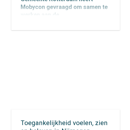
Mobycon gevraagd om samen te
werken aan de
Verkeersveiligheidsambitie
2027–2030, met een doorkijk naar
2050. Inmiddels is de opdracht
gestart. In dit traject werken we
samen met de gemeente aan een
heldere, realistische en
uitvoerbare ambitie die richting
geeft aan de toekomstige aanpak
van verkeersveiligheid in de stad.
Toegankelijkheid voelen, zien