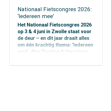
Nationaal Fietscongres 2026:
‘Iedereen mee’
Het Nationaal Fietscongres 2026
op 3 & 4 juni in Zwolle staat voor
de deur – en dit jaar draait alles
om één krachtig thema: ‘Iedereen
mee’. Alex Roedoe & Veronique
Rietman zijn allebei spreker
tijdens het congres en Otto
Cazemier neemt einde middag
deel aan het precongres.