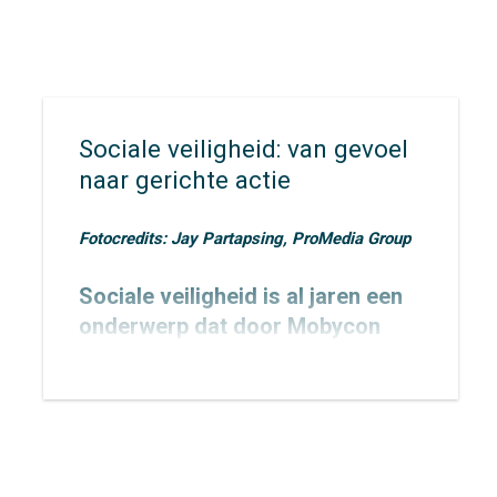
Sociale veiligheid: van gevoel
naar gerichte actie
Fotocredits: Jay Partapsing, ProMedia Group
Sociale veiligheid is al jaren een
onderwerp dat door Mobycon
wordt geagendeerd. In 2015
toetsten we het
Nachtnet Fiets in
Zoetermeer
en verbreedden we
onze kennis rondom sociale
veiligheid.