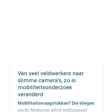
bereikbaarheid en evacuatie. Hoe
zorg je ervoor dat inwoners,
recreanten en hulpdiensten zich
snel én veilig kunnen verplaatsen
wanneer elke minuut telt?
Van veel veldwerkers naar
slimme camera’s, zo is
mobiliteitsonderzoek
veranderd
Mobiliteitsvraagstukken? Die vliegen
we bij Mobycon altijd enthousiast