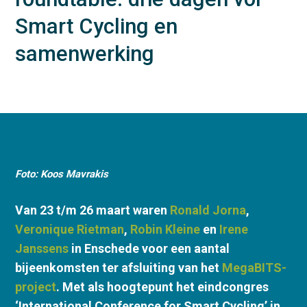
Smart Cycling en
samenwerking
Foto: Koos Mavrakis
Van 23 t/m 26 maart waren
Ronald Jorna
,
Veronique Rietman
,
Robin Kleine
en
Irene
Janssens
in Enschede voor een aantal
bijeenkomsten ter afsluiting van het
MegaBITS-
project
. Met als hoogtepunt het eindcongres
‘International Conference for Smart Cycling’ in