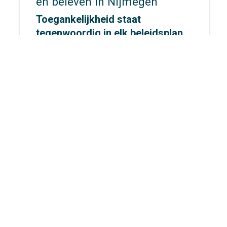
en beleven in Nijmegen
Toegankelijkheid staat
tegenwoordig in elk beleidsplan,
maar hoe ziet dat er eigenlijk uit
op straat? Voor
gemeente
Nijmegen
gingen wij op
onderzoek uit om dat concreet te
maken.