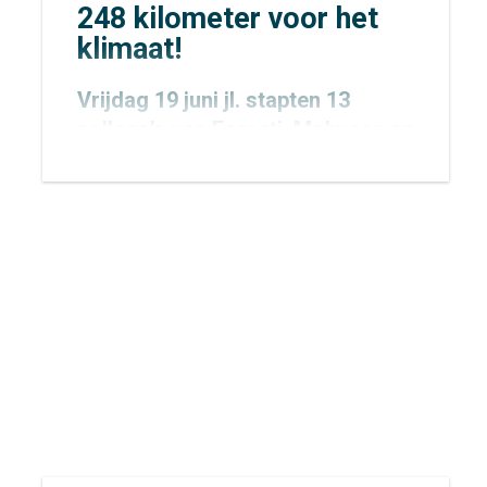
248 kilometer voor het
klimaat!
Vrijdag 19 juni jl. stapten 13
collega’s van
Forseti
,
Mobycon
en
Mobypeople
vroeg in de ochtend
op de fiets voor een bijzondere
uitdaging: de allereerste
Concordis Classic. Niet zomaar
een fietstocht, maar een
krachtige oproep voor het
klimaat.