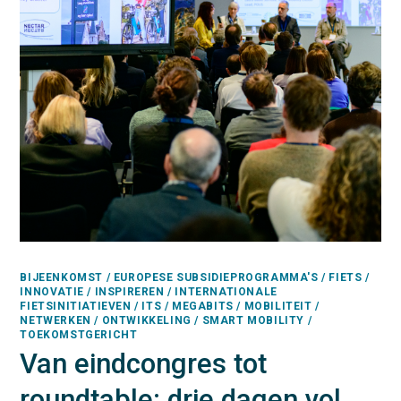
BIJEENKOMST / EUROPESE SUBSIDIEPROGRAMMA'S / FIETS /
INNOVATIE / INSPIREREN / INTERNATIONALE
FIETSINITIATIEVEN / ITS / MEGABITS / MOBILITEIT /
NETWERKEN / ONTWIKKELING / SMART MOBILITY /
TOEKOMSTGERICHT
Van eindcongres tot
roundtable: drie dagen vol