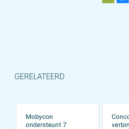
GERELATEERD
Mobycon
Conco
ondersteunt 7
verbi