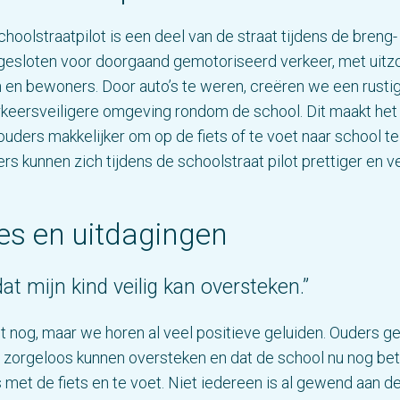
choolstraatpilot is een deel van de straat tijdens de breng-
fgesloten voor doorgaand gemotoriseerd verkeer, met uitz
 en bewoners. Door auto’s te weren, creëren we een rusti
keersveiligere omgeving rondom de school. Dit maakt het
ouders makkelijker om op de fiets of te voet naar school t
s kunnen zich tijdens de schoolstraat pilot prettiger en ve
es en uitdagingen
dat mijn kind veilig kan oversteken.”
pt nog, maar we horen al veel positieve geluiden. Ouders g
 zorgeloos kunnen oversteken en dat de school nu nog bet
s met de fiets en te voet. Niet iedereen is al gewend aan 