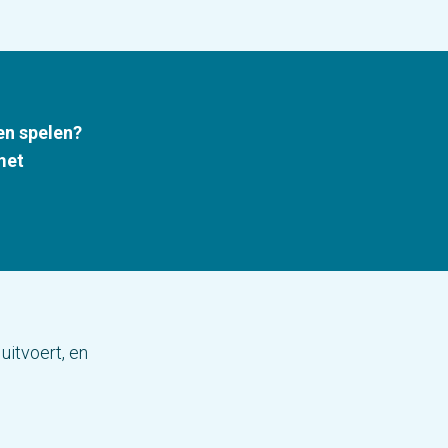
ten spelen?
met
uitvoert, en