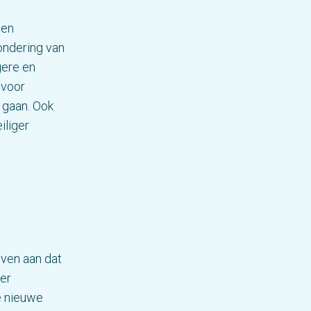
 en
ondering van
gere en
 voor
e gaan. Ook
iliger
even aan dat
er
de nieuwe