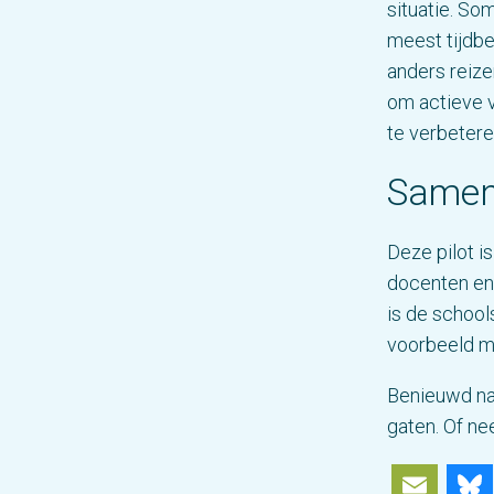
situatie. S
meest tijdbe
anders reizen
om actieve v
te verbetere
Samen
Deze pilot i
docenten en
is de school
voorbeeld ma
Benieuwd na
gaten. Of n
Ema