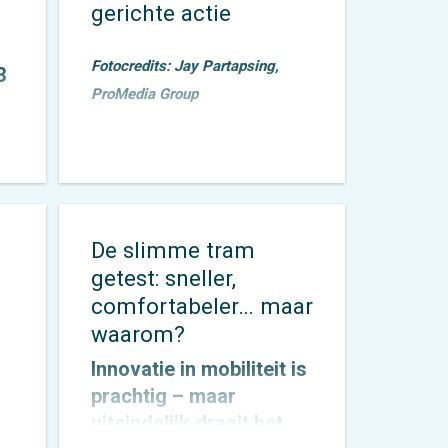
gerichte actie
Fotocredits: Jay Partapsing,
3
ProMedia Group
Sociale veiligheid is al
n
jaren een onderwerp
dat door Mobycon
wordt geagendeerd. In
De slimme tram
2015 toetsten we het
getest: sneller,
Nachtnet Fiets in
n
comfortabeler… maar
Zoetermeer
en
waarom?
verbreedden we onze
kennis rondom sociale
Innovatie in mobiliteit is
veiligheid.
prachtig – maar
uiteindelijk draait het