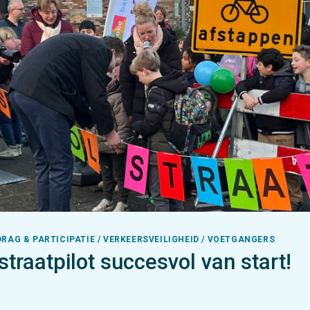
DRAG & PARTICIPATIE / VERKEERSVEILIGHEID / VOETGANGERS
traatpilot succesvol van start!