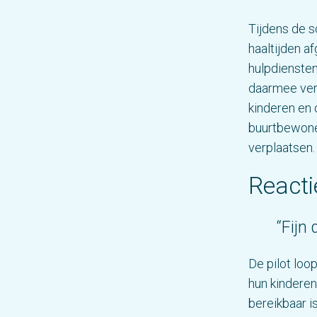
Tijdens de s
haaltijden a
hulpdiensten
daarmee ver
kinderen en 
buurtbewoner
verplaatsen.
Reacti
“Fijn 
De pilot loo
hun kinderen
bereikbaar i