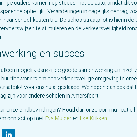
ommige ouders komen nog steeds met de auto, omdat dit vo
sparende optie lijkt. Veranderingen in dagelijks gedrag, zoa
 naar school, kosten tijd. De schoolstraatpilot is hierin de
ervoerswijzen te stimuleren en de verkeersveiligheid ro
n.
werking en succes
s alleen mogelijk dankzij de goede samenwerking en inzet 
 buurtbewoners om een verkeersveilige omgeving te cre
straatpilot voor ons nu al geslaagd. We hopen dan ook dat 
g zijn voor andere scholen in Amersfoort.
ar onze eindbevindingen? Houd dan onze communicatie hi
eem contact op met
Eva Mulder
en
Ilse Krikken
.
il
Bluesky
LinkedIn