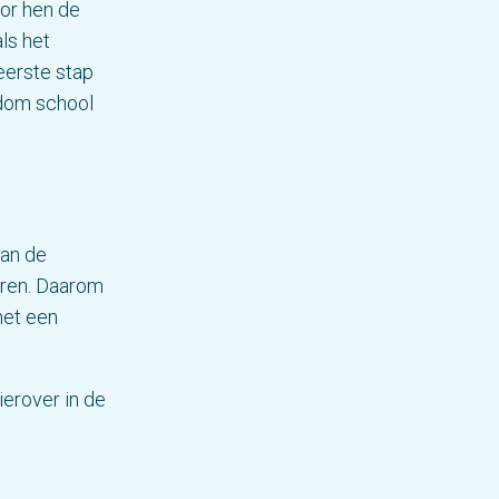
or hen de
ls het
 eerste stap
ndom school
van de
ëren. Daarom
het een
erover in de