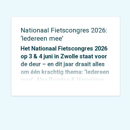
Nationaal Fietscongres 2026:
‘Iedereen mee’
Het Nationaal Fietscongres 2026
op 3 & 4 juni in Zwolle staat voor
de deur – en dit jaar draait alles
om één krachtig thema: ‘Iedereen
mee’. Alex Roedoe & Veronique
Rietman zijn allebei spreker
tijdens het congres en Otto
Cazemier neemt einde middag
deel aan het precongres.