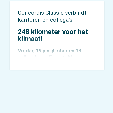
Concordis Classic verbindt
kantoren én collega’s
248 kilometer voor het
klimaat!
Vrijdag 19 juni jl. stapten 13
collega’s van
Forseti
,
Mobycon
en
Mobypeople
vroeg in de ochtend
op de fiets voor een bijzondere
uitdaging: de allereerste
Concordis Classic. Niet zomaar
een fietstocht, maar een
krachtige oproep voor het
klimaat.