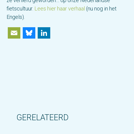
ze verliefd geworden… op onze Nederlandse
fietscultuur.
Lees hier haar verhaal
(nu nog in het
Engels).
Email
Bluesky
LinkedIn
GERELATEERD