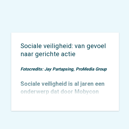
Sociale veiligheid: van gevoel
naar gerichte actie
Fotocredits: Jay Partapsing, ProMedia Group
Sociale veiligheid is al jaren een
onderwerp dat door Mobycon
wordt geagendeerd. In 2015
toetsten we het
Nachtnet Fiets in
Zoetermeer
en verbreedden we
onze kennis rondom sociale