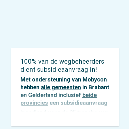
veiligheid.
100% van de wegbeheerders
dient subsidieaanvraag in!
Met ondersteuning van Mobycon
hebben
alle gemeenten
in Brabant
en Gelderland inclusief
beide
provincies
een subsidieaanvraag
e
ingediend voor de 3
tranche van
de SPV-investeringsimpuls.