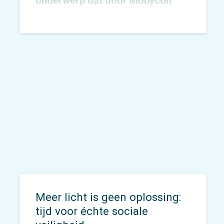
onderwerp dat door Mobycon
wordt geagendeerd. In 2015
toetsten we het
Nachtnet Fiets in
Zoetermeer
en verbreedden we
onze kennis rondom sociale
veiligheid.
Meer licht is geen oplossing:
tijd voor échte sociale