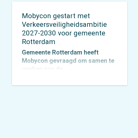
Mobycon gestart met
Verkeersveiligheidsambitie
2027-2030 voor gemeente
Rotterdam
Gemeente Rotterdam heeft
Mobycon gevraagd om samen te
werken aan de
Verkeersveiligheidsambitie
2027–2030, met een doorkijk naar
2050. Inmiddels is de opdracht
gestart. In dit traject werken we
samen met de gemeente aan een
heldere, realistische en
uitvoerbare ambitie die richting
geeft aan de toekomstige aanpak