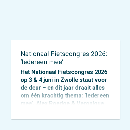
Nationaal Fietscongres 2026:
‘Iedereen mee’
Het Nationaal Fietscongres 2026
op 3 & 4 juni in Zwolle staat voor
de deur – en dit jaar draait alles
om één krachtig thema: ‘Iedereen
mee’. Alex Roedoe & Veronique
Rietman zijn allebei spreker
tijdens het congres en Otto
Cazemier neemt einde middag