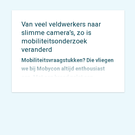
Van veel veldwerkers naar
slimme camera’s, zo is
mobiliteitsonderzoek
veranderd
Mobiliteitsvraagstukken? Die vliegen
we bij Mobycon altijd enthousiast
aan. Met een breed palet aan
onderzoeksmethoden vinden we
voor elke vraag een passende
aanpak. De inzichten die we
verzamelen vertalen we vervolgens
naar concrete adviezen waarmee
opdrachtgevers écht verder kunnen.