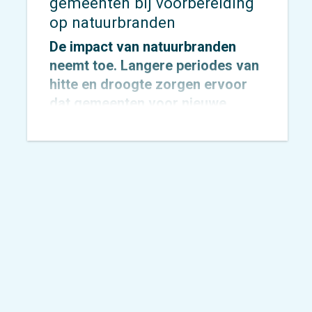
gemeenten bij voorbereiding
op natuurbranden
De impact van natuurbranden
neemt toe. Langere periodes van
hitte en droogte zorgen ervoor
dat gemeenten voor nieuwe
uitdagingen komen te staan op
het gebied van veiligheid,
bereikbaarheid en evacuatie. Hoe
zorg je ervoor dat inwoners,
recreanten en hulpdiensten zich
snel én veilig kunnen verplaatsen
wanneer elke minuut telt?