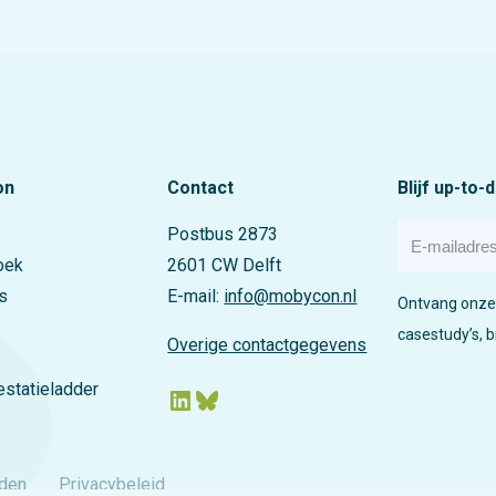
 is schaars en
eringsimpuls.
 voor het een
en koste van het
on
Contact
Blijf up-to-
E
Postbus 2873
-
oek
2601 CW Delft
m
a
s
E-mail:
info@mobycon.nl
Ontvang onze 
i
l
casestudy’s, 
Overige contactgegevens
a
d
statieladder
LinkedIn
Bluesky
r
e
s
den
Privacybeleid