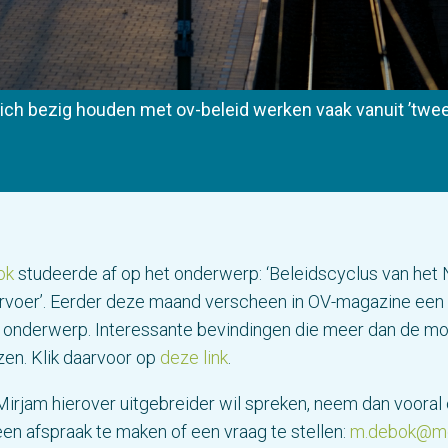
ich bezig houden met ov-beleid werken vaak vanuit ’twee 
ok
studeerde af op het onderwerp: ‘Beleidscyclus van het
rvoer’. Eerder deze maand verscheen in OV-magazine een a
t onderwerp. Interessante bevindingen die meer dan de m
ezen. Klik daarvoor op
deze link
.
irjam hierover uitgebreider wil spreken, neem dan vooral
en afspraak te maken of een vraag te stellen:
m.debok@mo