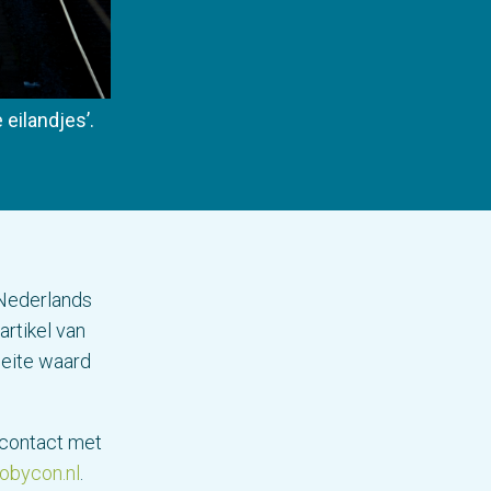
eilandjes’.
 Nederlands
rtikel van
oeite waard
 contact met
bycon.nl
.