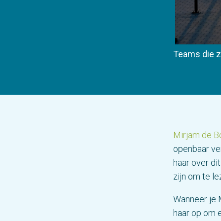
Teams die z
Mirjam de B
openbaar ve
haar over di
zijn om te l
Wanneer je M
haar op om e