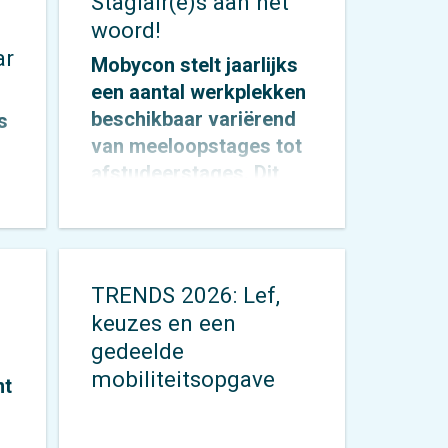
Stagiair(e)s aan het
woord!
ar
Mobycon stelt jaarlijks
een aantal werkplekken
beschikbaar variërend
s
van meeloopstages tot
afstudeerstages. Dit
geldt zowel voor de
dt
Nederlandse – als de
internationale markt. In
deze rubriek vertellen
TRENDS 2026: Lef,
Mark Oostenbrink
en
om
keuzes en een
Faye van Eenennaam
gedeelde
over hun ervaring tot nu
mobiliteitsopgave
nt
toe.