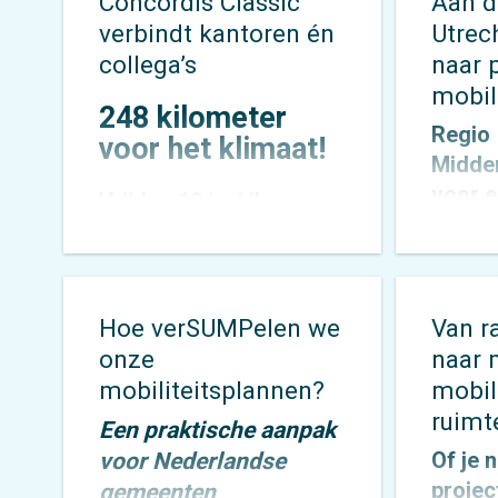
Concordis Classic
Aan d
verbindt kantoren én
Utrech
collega’s
naar 
mobili
248 kilometer
Regio
voor het klimaat!
Midde
voor e
Vrijdag 19 juni jl.
mobili
stapten 13 collega’s van
komend
Forseti
,
Mobycon
en
het aa
Mobypeople
vroeg in de
banen
ochtend op de fiets
Hoe verSUMPelen we
Van r
verpla
voor een bijzondere
onze
naar 
terwij
uitdaging: de
mobiliteitsplannen?
mobili
schaar
allereerste Concordis
ruimt
Een praktische aanpak
regio 
Classic. Niet zomaar
voor Nederlandse
Of je n
leefba
een fietstocht, maar een
projec
gemeenten
houden