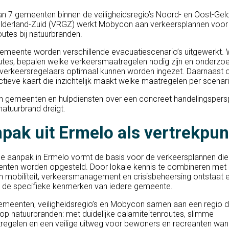
an 7 gemeenten binnen de veiligheidsregio’s Noord- en Oost-Gel
lderland-Zuid (VRGZ) werkt Mobycon aan verkeersplannen voor
outes bij natuurbranden.
emeente worden verschillende evacuatiescenario’s uitgewerkt.
outes, bepalen welke verkeersmaatregelen nodig zijn en onderzo
verkeersregelaars optimaal kunnen worden ingezet. Daarnaast 
tieve kaart die inzichtelijk maakt welke maatregelen per scenari
n gemeenten en hulpdiensten over een concreet handelingspers
atuurbrand dreigt.
pak uit Ermelo als vertrekpun
e aanpak in Ermelo vormt de basis voor de verkeersplannen die
nten worden opgesteld. Door lokale kennis te combineren met 
n mobiliteit, verkeersmanagement en crisisbeheersing ontstaat
bij de specifieke kenmerken van iedere gemeente.
meenten, veiligheidsregio’s en Mobycon samen aan een regio d
 op natuurbranden: met duidelijke calamiteitenroutes, slimme
egelen en een veilige uitweg voor bewoners en recreanten wan