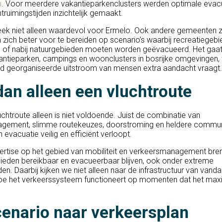
n
. Voor meerdere vakantieparkenclusters werden optimale evac
ruimingstijden inzichtelijk gemaakt.
ek niet alleen waardevol voor Ermelo. Ook andere gemeenten z
ich beter voor te bereiden op scenario’s waarbij recreatiegeb
 of nabij natuurgebieden moeten worden geëvacueerd. Het gaat
ntieparken, campings en woonclusters in bosrijke omgevingen,
ed georganiseerde uitstroom van mensen extra aandacht vraagt.
an alleen een vluchtroute
chtroute alleen is niet voldoende. Juist de combinatie van
gement, slimme routekeuzes, doorstroming en heldere commun
 evacuatie veilig en efficiënt verloopt.
rtise op het gebied van mobiliteit en verkeersmanagement bre
ieden bereikbaar en evacueerbaar blijven, ook onder extreme
n. Daarbij kijken we niet alleen naar de infrastructuur van vand
hoe het verkeerssysteem functioneert op momenten dat het max
enario naar verkeersplan