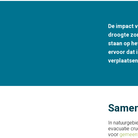
De impact v
droogte zo
staan op he
ervoor dat 
verplaatsen
Samen
In natuurgebi
evacuatie cru
voor
gemeente