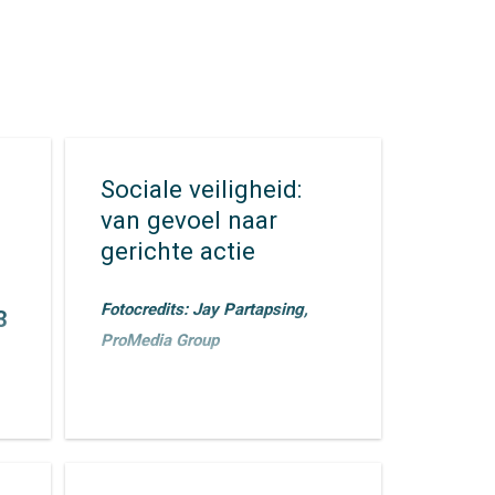
Sociale veiligheid:
van gevoel naar
gerichte actie
Fotocredits: Jay Partapsing,
3
ProMedia Group
Sociale veiligheid is al
n
jaren een onderwerp
dat door Mobycon
wordt geagendeerd. In