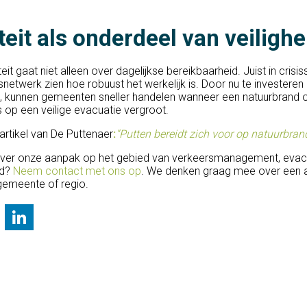
teit als onderdeel van veilighe
it gaat niet alleen over dagelijkse bereikbaarheid. Juist in crisiss
snetwerk zien hoe robuust het werkelijk is. Door nu te investeren 
, kunnen gemeenten sneller handelen wanneer een natuurbrand o
 op een veilige evacuatie vergroot.
artikel van De Puttenaer
:
“Putten bereidt zich voor op natuurbran
ver onze aanpak op het gebied van verkeersmanagement, evac
id?
Neem contact met ons op
. We denken graag mee over een 
 gemeente of regio.
il
Bluesky
LinkedIn