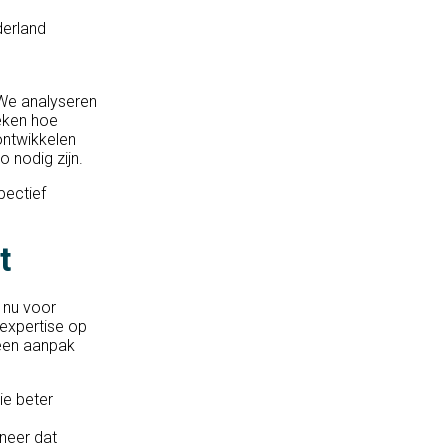
derland
 We analyseren
eken hoe
ontwikkelen
o nodig zijn.
pectief
t
 nu voor
expertise op
 een aanpak
ie beter
neer dat