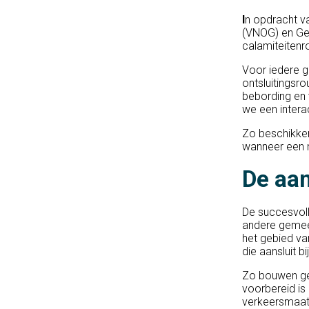
I
n opdracht v
(VNOG) en Ge
calamiteitenr
Voor iedere g
ontsluitingsr
bebording en 
we een interac
Zo beschikke
wanneer een n
De aan
De succesvoll
andere gemee
het gebied va
die aansluit 
Zo bouwen ge
voorbereid is
verkeersmaatr