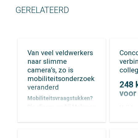
GERELATEERD
Van veel veldwerkers
Conco
naar slimme
verbi
camera’s, zo is
colleg
mobiliteitsonderzoek
248 
veranderd
voor
Mobiliteitsvraagstukken?
Die vliegen we bij Mobycon
Vrijdag
altijd enthousiast aan. Met
stapte
een breed palet aan
Forset
Mobyp
onderzoeksmethoden