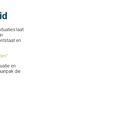
id
ituaties laat
in
ntstaat en
den”
uatie en
aanpak die