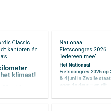
rdis Classic
Nationaal
ndt kantoren én
Fietscongres 2026:
a’s
‘Iedereen mee’
Het Nationaal
kilometer
Fietscongres 2026 op 
 het klimaat!
& 4 juni in Zwolle staat
voor de deur – en dit
 19 juni jl.
jaar draait alles om éé
n 13 collega’s van
krachtig thema:
i
,
Mobycon
en
‘Iedereen mee’. Alex
eople
vroeg in de