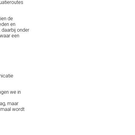
uatieroutes
ien de
ieden en
 daarbij onder
 waar een
icatie
ngen we in
aag, maar
imaal wordt