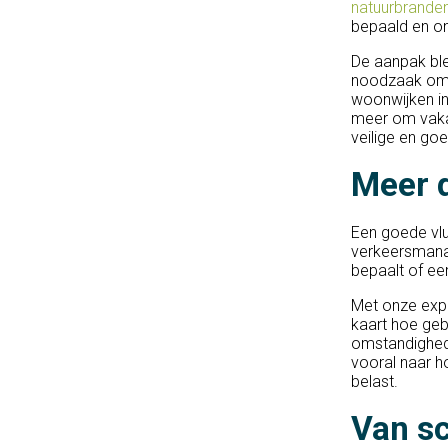
natuurbrande
bepaald en ont
De aanpak ble
noodzaak om z
woonwijken in
meer om vaka
veilige en go
Meer d
Een goede vlu
verkeersmana
bepaalt of een
Met onze expe
kaart hoe geb
omstandighede
vooral naar 
belast.
Van sc