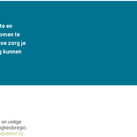
te en
komen te
Hoe zorg je
ig kunnen
en veilige
gheidsregio,
eparken bij