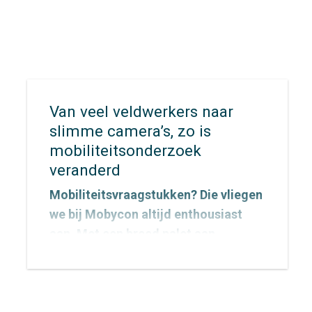
Van veel veldwerkers naar
slimme camera’s, zo is
mobiliteitsonderzoek
veranderd
Mobiliteitsvraagstukken? Die vliegen
we bij Mobycon altijd enthousiast
aan. Met een breed palet aan
onderzoeksmethoden vinden we
voor elke vraag een passende
aanpak. De inzichten die we
verzamelen vertalen we vervolgens