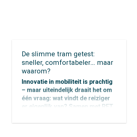
De slimme tram getest:
sneller, comfortabeler… maar
waarom?
Innovatie in mobiliteit is prachtig
– maar uiteindelijk draait het om
één vraag: wat vindt de reiziger
er eigenlijk van? Samen met
RET
stapten we aan boord van de
‘slimme tram’ om dat te
onderzoeken.