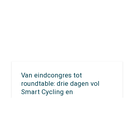
Van eindcongres tot
roundtable: drie dagen vol
Smart Cycling en
samenwerking
Foto: Koos Mavrakis
Van 23 t/m 26 maart waren