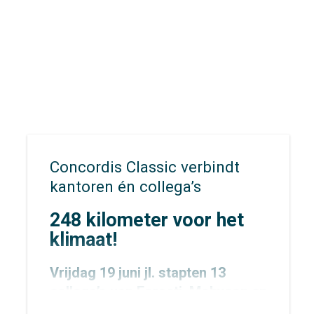
naar concrete adviezen waarmee
opdrachtgevers écht verder kunnen.
Concordis Classic verbindt
kantoren én collega’s
248 kilometer voor het
klimaat!
Vrijdag 19 juni jl. stapten 13
collega’s van
Forseti
,
Mobycon
en
Mobypeople
vroeg in de ochtend