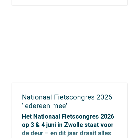
op de fiets voor een bijzondere
uitdaging: de allereerste
Concordis Classic. Niet zomaar
een fietstocht, maar een
krachtige oproep voor het
klimaat.
Nationaal Fietscongres 2026:
‘Iedereen mee’
Het Nationaal Fietscongres 2026
op 3 & 4 juni in Zwolle staat voor
de deur – en dit jaar draait alles