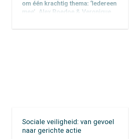
om één krachtig thema: ‘Iedereen
mee’. Alex Roedoe & Veronique
Rietman zijn allebei spreker
tijdens het congres en Otto
Cazemier neemt einde middag
deel aan het precongres.
Sociale veiligheid: van gevoel
naar gerichte actie