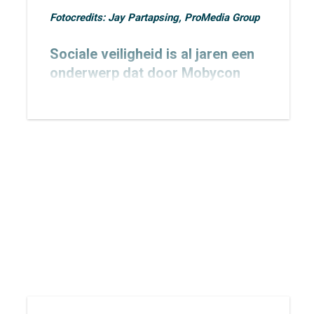
Fotocredits: Jay Partapsing, ProMedia Group
Sociale veiligheid is al jaren een
onderwerp dat door Mobycon
wordt geagendeerd. In 2015
toetsten we het
Nachtnet Fiets in
Zoetermeer
en verbreedden we
onze kennis rondom sociale
veiligheid.