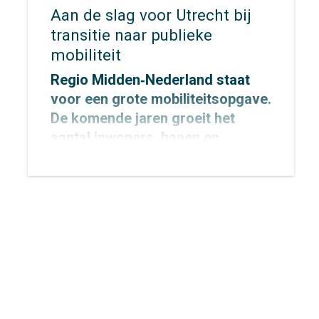
Aan de slag voor Utrecht bij
transitie naar publieke
mobiliteit
Regio Midden‑Nederland staat
voor een grote mobiliteitsopgave.
De komende jaren groeit het
aantal inwoners, banen en
verplaatsingen fors, terwijl de
ruimte schaars blijft. Om de regio
bereikbaar, leefbaar en gezond te
houden, zetten Rijk en regio
gezamenlijk in op de transitie
naar publieke mobiliteit.
Midden‑Nederland, waarin
provincie Utrecht en de
gemeenten Utrecht en