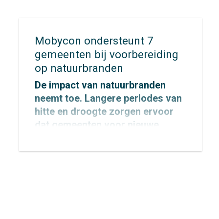
Mobycon ondersteunt 7
gemeenten bij voorbereiding
op natuurbranden
De impact van natuurbranden
neemt toe. Langere periodes van
hitte en droogte zorgen ervoor
dat gemeenten voor nieuwe
uitdagingen komen te staan op
het gebied van veiligheid,
bereikbaarheid en evacuatie. Hoe
zorg je ervoor dat inwoners,
recreanten en hulpdiensten zich
snel én veilig kunnen verplaatsen
wanneer elke minuut telt?