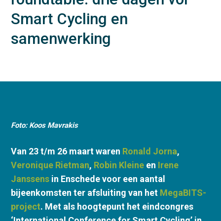
Smart Cycling en
samenwerking
Foto: Koos Mavrakis
Van 23 t/m 26 maart waren
Ronald Jorna
,
Veronique Rietman
,
Robin Kleine
en
Irene
Janssens
in Enschede voor een aantal
bijeenkomsten ter afsluiting van het
MegaBITS-
project
. Met als hoogtepunt het eindcongres
‘International Conference for Smart Cycling’ in