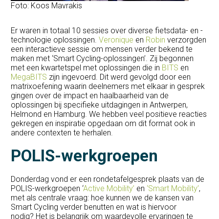
Foto: Koos Mavrakis
Er waren in totaal 10 sessies over diverse fietsdata- en -
technologie oplossingen.
Veronique
en
Robin
verzorgden
een interactieve sessie om mensen verder bekend te
maken met ‘Smart Cycling-oplossingen’. Zij begonnen
met een kwartetspel met oplossingen die in
BITS
en
MegaBITS
zijn ingevoerd. Dit werd gevolgd door een
matrixoefening waarin deelnemers met elkaar in gesprek
gingen over de impact en haalbaarheid van de
oplossingen bij specifieke uitdagingen in Antwerpen,
Helmond en Hamburg. We hebben veel positieve reacties
gekregen en inspiratie opgedaan om dit format ook in
andere contexten te herhalen.
POLIS-werkgroepen
Donderdag vond er een rondetafelgesprek plaats van de
POLIS-werkgroepen ‘
Active Mobility’
en
‘Smart Mobility’
,
met als centrale vraag: hoe kunnen we de kansen van
Smart Cycling verder benutten en wat is hiervoor
nodig? Het is belangrijk om waardevolle ervaringen te