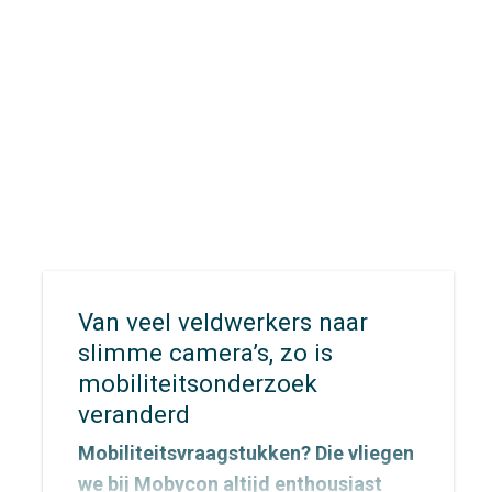
bereikbaarheid en evacuatie. Hoe
zorg je ervoor dat inwoners,
recreanten en hulpdiensten zich
snel én veilig kunnen verplaatsen
wanneer elke minuut telt?
Van veel veldwerkers naar
slimme camera’s, zo is
mobiliteitsonderzoek
veranderd
Mobiliteitsvraagstukken? Die vliegen
we bij Mobycon altijd enthousiast