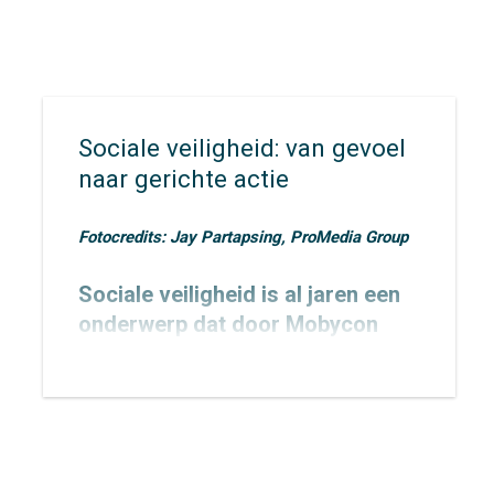
Sociale veiligheid: van gevoel
naar gerichte actie
Fotocredits: Jay Partapsing, ProMedia Group
Sociale veiligheid is al jaren een
onderwerp dat door Mobycon
wordt geagendeerd. In 2015
toetsten we het
Nachtnet Fiets in
Zoetermeer
en verbreedden we
onze kennis rondom sociale
veiligheid.