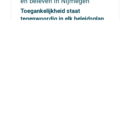
en beleven in Nijmegen
Toegankelijkheid staat
tegenwoordig in elk beleidsplan,
maar hoe ziet dat er eigenlijk uit
op straat? Voor
gemeente
Nijmegen
gingen wij op
onderzoek uit om dat concreet te
maken.