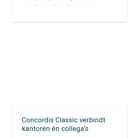
aan. Met een breed palet aan
onderzoeksmethoden vinden we
voor elke vraag een passende
aanpak. De inzichten die we
verzamelen vertalen we vervolgens
naar concrete adviezen waarmee
opdrachtgevers écht verder kunnen.
Concordis Classic verbindt
kantoren én collega’s