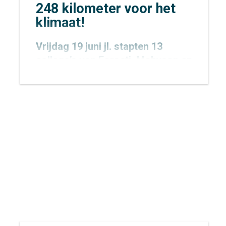
248 kilometer voor het
klimaat!
Vrijdag 19 juni jl. stapten 13
collega’s van
Forseti
,
Mobycon
en
Mobypeople
vroeg in de ochtend
op de fiets voor een bijzondere
uitdaging: de allereerste
Concordis Classic. Niet zomaar
een fietstocht, maar een
krachtige oproep voor het
klimaat.