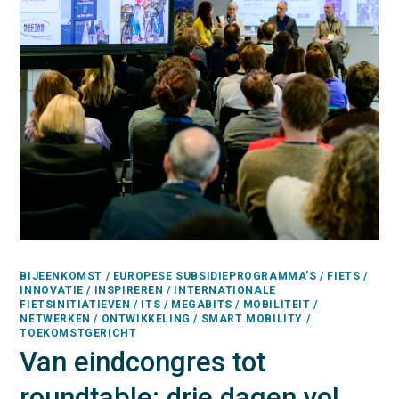
BIJEENKOMST / EUROPESE SUBSIDIEPROGRAMMA'S / FIETS /
INNOVATIE / INSPIREREN / INTERNATIONALE
FIETSINITIATIEVEN / ITS / MEGABITS / MOBILITEIT /
NETWERKEN / ONTWIKKELING / SMART MOBILITY /
TOEKOMSTGERICHT
Van eindcongres tot
roundtable: drie dagen vol