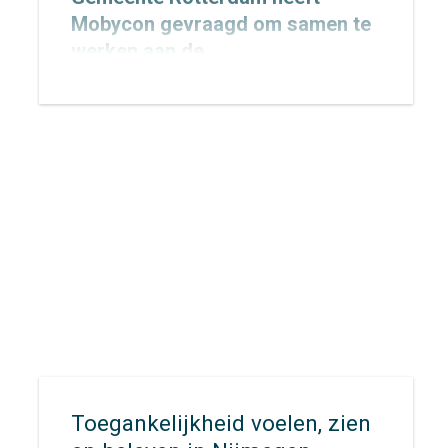
Mobycon gevraagd om samen te
werken aan de
Verkeersveiligheidsambitie
2027–2030, met een doorkijk naar
2050. Inmiddels is de opdracht
gestart. In dit traject werken we
samen met de gemeente aan een
heldere, realistische en
uitvoerbare ambitie die richting
geeft aan de toekomstige aanpak
van verkeersveiligheid in de stad.
Toegankelijkheid voelen, zien