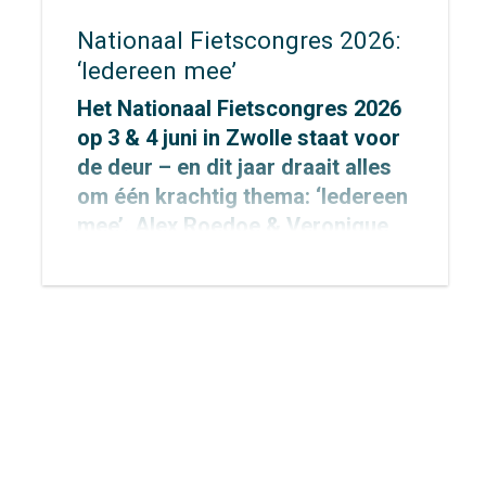
Nationaal Fietscongres 2026:
‘Iedereen mee’
Het Nationaal Fietscongres 2026
op 3 & 4 juni in Zwolle staat voor
de deur – en dit jaar draait alles
om één krachtig thema: ‘Iedereen
mee’. Alex Roedoe & Veronique
Rietman zijn allebei spreker
tijdens het congres en Otto
Cazemier neemt einde middag
deel aan het precongres.