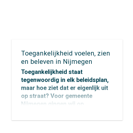
Midden‑Nederland, waarin
provincie Utrecht en de
gemeenten Utrecht en
Amersfoort samenwerken, is
daarbij aangewezen als één van
de negen landelijke
koploperregio’s.
Toegankelijkheid voelen, zien
en beleven in Nijmegen
Toegankelijkheid staat
tegenwoordig in elk beleidsplan,
maar hoe ziet dat er eigenlijk uit
op straat? Voor
gemeente
Nijmegen
gingen wij op
onderzoek uit om dat concreet te
maken.