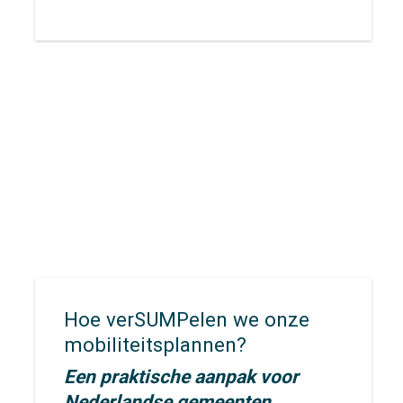
stapten we aan boord van de
‘slimme tram’ om dat te
onderzoeken.
Hoe verSUMPelen we onze
mobiliteitsplannen?
Een praktische aanpak voor
Nederlandse gemeenten