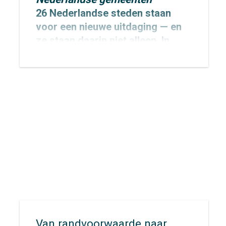
26 Nederlandse steden staan
voor een nieuwe uitdaging — en
ze staan daarin niet alleen. In
totaal werken 424 Europese
steden aan de invoering van een
Sustainable Urban Mobility Plan
(SUMP), nu dit door de EU voor
alle 100.000+ gemeenten
verplicht wordt gesteld.
Van randvoorwaarde naar