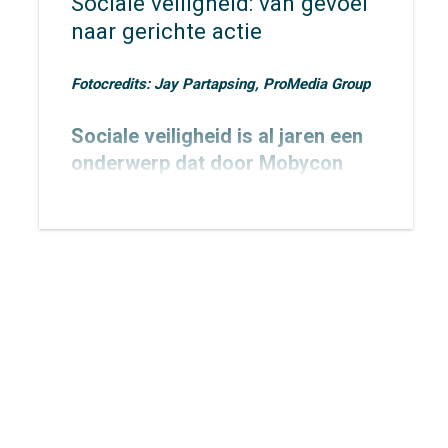
Sociale veiligheid: van gevoel
naar gerichte actie
Fotocredits: Jay Partapsing, ProMedia Group
Sociale veiligheid is al jaren een
onderwerp dat door Mobycon
wordt geagendeerd. In 2015
toetsten we het
Nachtnet Fiets in
Zoetermeer
en verbreedden we
onze kennis rondom sociale
veiligheid.