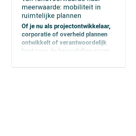
meerwaarde: mobiliteit in
ruimtelijke plannen
Of je nu als projectontwikkelaar,
corporatie of overheid plannen
ontwikkelt of verantwoordelijk
bent voor de beoordeling ervan:
bij elke ruimtelijke ontwikkeling
speelt mobiliteit een cruciale rol.
Het bepaalt niet alleen hoe goed
een gebied bereikbaar is, maar
ook hoe leefbaar, veilig en
toekomstbestendig het te
ontwikkelen gebied en ook de
omgeving eromheen wordt.
Ruimte is schaars en kiezen voor
het een gaat ten koste van het