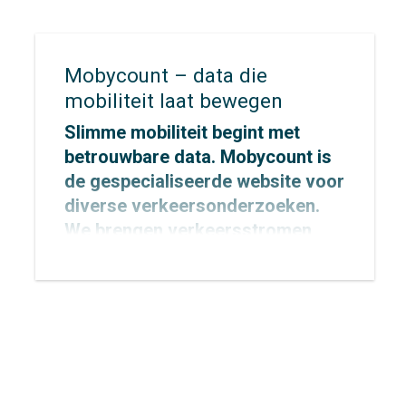
ander.
Mobycount – data die
mobiliteit laat bewegen
Slimme mobiliteit begint met
betrouwbare data. Mobycount is
de gespecialiseerde website voor
diverse verkeersonderzoeken.
We brengen verkeersstromen,
snelheden en verkeersgedrag
nauwkeurig in kaart met
geavanceerde technologie. Deze
inzichten helpen de publieke- en
particuliere sector om verkeer
veiliger, duurzamer en efficiënter
te maken.