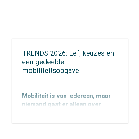
TRENDS 2026: Lef, keuzes en
een gedeelde
mobiliteitsopgave
Mobiliteit is van iedereen, maar
niemand gaat er alleen over.
Rollen en belangen lopen door
elkaar, terwijl de druk op de stad
toeneemt. Wat kan een gemeente
doen om het ov te verbeteren als