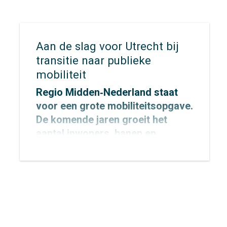
Aan de slag voor Utrecht bij
transitie naar publieke
mobiliteit
Regio Midden‑Nederland staat
voor een grote mobiliteitsopgave.
De komende jaren groeit het
aantal inwoners, banen en
verplaatsingen fors, terwijl de
ruimte schaars blijft. Om de regio
bereikbaar, leefbaar en gezond te
houden, zetten Rijk en regio
gezamenlijk in op de transitie
naar publieke mobiliteit.