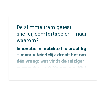
van verkeersveiligheid in de stad.
De slimme tram getest:
sneller, comfortabeler… maar
waarom?
Innovatie in mobiliteit is prachtig
– maar uiteindelijk draait het om
één vraag: wat vindt de reiziger
er eigenlijk van? Samen met
RET
stapten we aan boord van de
‘slimme tram’ om dat te
onderzoeken.