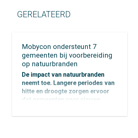
GERELATEERD
Mobycon ondersteunt 7
gemeenten bij voorbereiding
op natuurbranden
De impact van natuurbranden
neemt toe. Langere periodes van
hitte en droogte zorgen ervoor
dat gemeenten voor nieuwe
uitdagingen komen te staan op
het gebied van veiligheid,
bereikbaarheid en evacuatie. Hoe
zorg je ervoor dat inwoners,