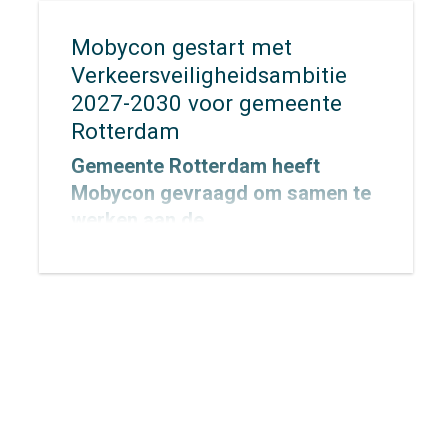
Mobycon gestart met
Verkeersveiligheidsambitie
2027-2030 voor gemeente
Rotterdam
Gemeente Rotterdam heeft
Mobycon gevraagd om samen te
werken aan de
Verkeersveiligheidsambitie
2027–2030, met een doorkijk naar
2050. Inmiddels is de opdracht
gestart. In dit traject werken we
samen met de gemeente aan een
heldere, realistische en
uitvoerbare ambitie die richting
geeft aan de toekomstige aanpak