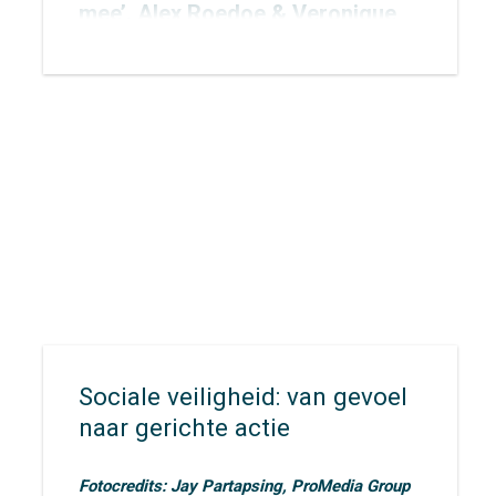
mee’. Alex Roedoe & Veronique
Rietman zijn allebei spreker
tijdens het congres en Otto
Cazemier neemt einde middag
deel aan het precongres.
Sociale veiligheid: van gevoel
naar gerichte actie
Fotocredits: Jay Partapsing, ProMedia Group