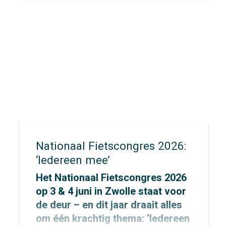
op de fiets voor een bijzondere
uitdaging: de allereerste
Concordis Classic. Niet zomaar
een fietstocht, maar een
krachtige oproep voor het
klimaat.
Nationaal Fietscongres 2026:
‘Iedereen mee’
Het Nationaal Fietscongres 2026
op 3 & 4 juni in Zwolle staat voor
de deur – en dit jaar draait alles
om één krachtig thema: ‘Iedereen