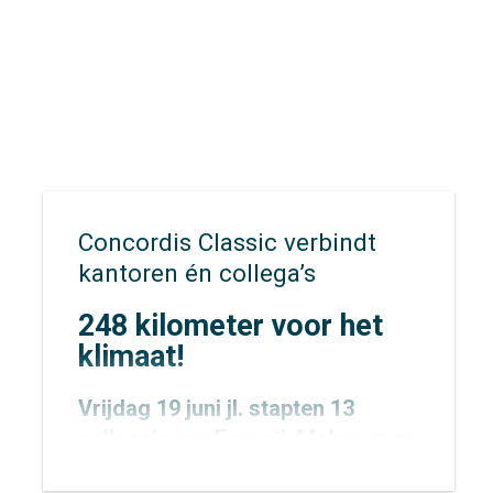
recreanten en hulpdiensten zich
snel én veilig kunnen verplaatsen
wanneer elke minuut telt?
Concordis Classic verbindt
kantoren én collega’s
248 kilometer voor het
klimaat!
Vrijdag 19 juni jl. stapten 13
collega’s van
Forseti
,
Mobycon
en
Mobypeople
vroeg in de ochtend