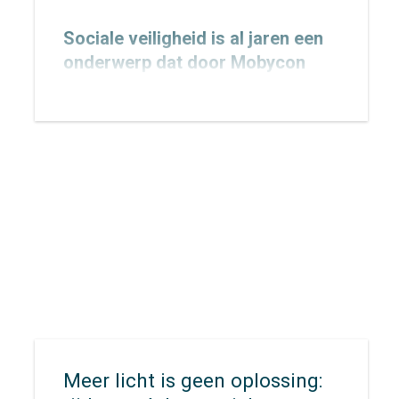
Sociale veiligheid is al jaren een
onderwerp dat door Mobycon
wordt geagendeerd. In 2015
toetsten we het
Nachtnet Fiets in
Zoetermeer
en verbreedden we
onze kennis rondom sociale
veiligheid.
Meer licht is geen oplossing: