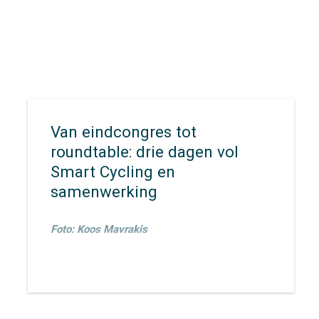
Van eindcongres tot
roundtable: drie dagen vol
Smart Cycling en
samenwerking
Foto: Koos Mavrakis
Van 23 t/m 26 maart waren
Ronald Jorna
,
Veronique
Rietman
,
Robin Kleine
en
Irene