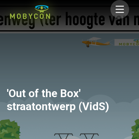
'Out of the Box'
straatontwerp (VidS)