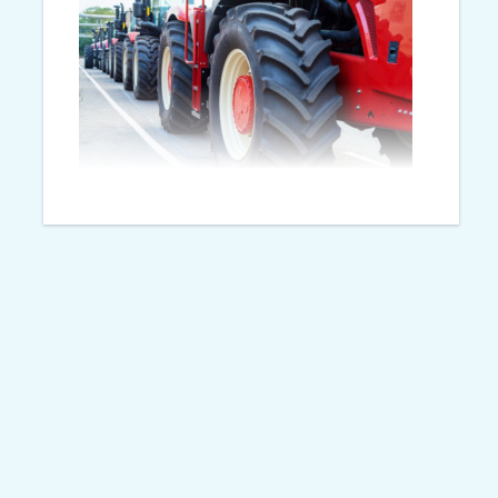
Na werkzaamheden aan een
rotonde mag het
landbouwverkeer de N343 blijven
gebruiken. Dat moet de
verkeersveiligheid voor met
name fietsers in het centrum van
Hardenberg verbeteren.