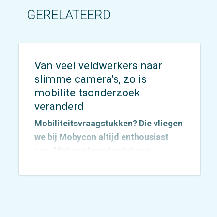
GERELATEERD
Van veel veldwerkers naar
slimme camera’s, zo is
mobiliteitsonderzoek
veranderd
Mobiliteitsvraagstukken? Die vliegen
we bij Mobycon altijd enthousiast
aan. Met een breed palet aan
onderzoeksmethoden vinden we
voor elke vraag een passende
aanpak. De inzichten die we
verzamelen vertalen we vervolgens