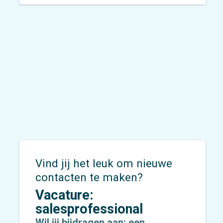
gezien op de snelweg, een
kruispunt of in de binnenstad;
verkeerscamera’s, maar wat
doen ze eigenlijk?
Vind jij het leuk om nieuwe
contacten te maken?
Vacature:
salesprofessional
Wil jij bijdragen aan: een