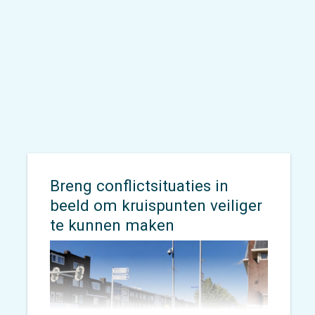
Rik van der Graaf
met de
cameraman van
Acquire
Publishing
tijdens de opnames van
de videopitch voor de Nationale
Verkeersveiligheidsprijs (NVVP).
Breng conflictsituaties in
beeld om kruispunten veiliger
te kunnen maken