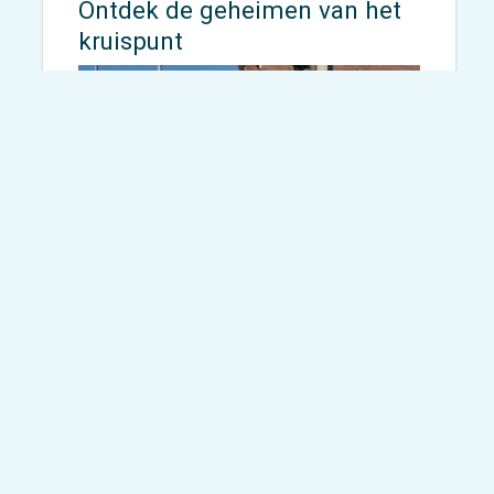
Ontdek de geheimen van het
kruispunt
MicroTraffic©Mobycon
voor Nederland, België en
Duitsland.