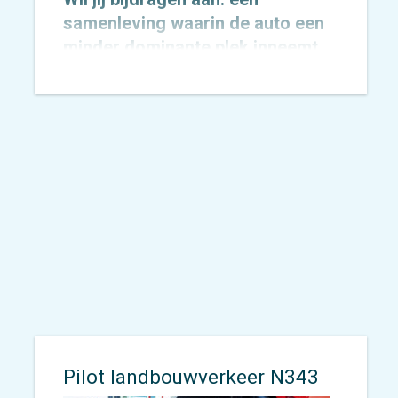
samenleving waarin de auto een
minder dominante plek inneemt,
een goede kwaliteit van leven,
mobiliteit zonder zorgen, nu en in
onze duurzame toekomst? Ben je
nieuwsgierig, altijd gericht op
optimalisatie en zijn je
communicatieve vaardigheden
sterk ontwikkeld? Dan ben jij de
salesprofessional die we zoeken!
Pilot landbouwverkeer N343