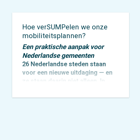
Hoe verSUMPelen we onze
mobiliteitsplannen?
Een praktische aanpak voor
Nederlandse gemeenten
26 Nederlandse steden staan
voor een nieuwe uitdaging — en
ze staan daarin niet alleen. In
totaal werken 424 Europese
steden aan de invoering van een
Sustainable Urban Mobility Plan
(SUMP), nu dit door de EU voor
alle 100.000+ gemeenten
verplicht wordt gesteld.