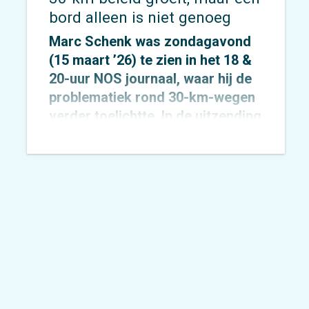
bord alleen is niet genoeg
Marc Schenk
was zondagavond
(15 maart ’26) te zien in het 18 &
20-uur NOS journaal, waar hij de
problematiek rond 30-km-wegen
verder toelichtte. In de uitzending
ging hij in op de spanning tussen
verkeersveiligheid en handhaving
en benadrukte dat duidelijke
inrichting van wegen cruciaal is
om automobilisten daadwerkelijk
langzamer te laten rijden. Ook
Arjen
Lubach
besteedde
uitgebreid aandacht aan dit
onderwerp.