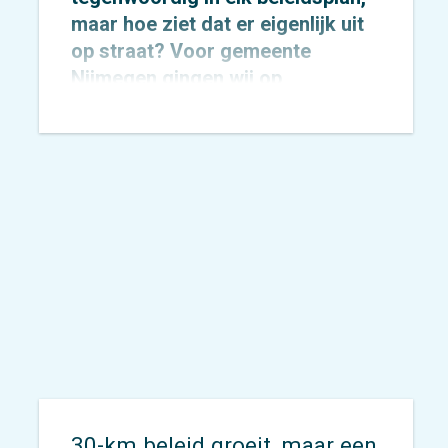
maar hoe ziet dat er eigenlijk uit
op straat? Voor
gemeente
Nijmegen
gingen wij op
onderzoek uit om dat concreet te
maken.
30-km beleid groeit, maar een