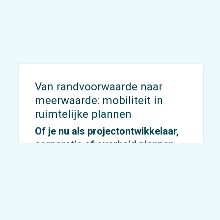
Van randvoorwaarde naar
meerwaarde: mobiliteit in
ruimtelijke plannen
Of je nu als projectontwikkelaar,
corporatie of overheid plannen
ontwikkelt of verantwoordelijk
bent voor de beoordeling ervan:
bij elke ruimtelijke ontwikkeling
speelt mobiliteit een cruciale rol.
Het bepaalt niet alleen hoe goed