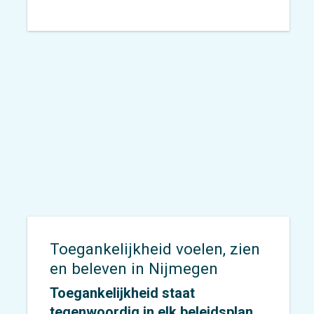
Verkeersveiligheidsambitie
2027–2030, met een doorkijk naar
2050. Inmiddels is de opdracht
gestart. In dit traject werken we
samen met de gemeente aan een
heldere, realistische en
uitvoerbare ambitie die richting
geeft aan de toekomstige aanpak
van verkeersveiligheid in de stad.
Toegankelijkheid voelen, zien
en beleven in Nijmegen
Toegankelijkheid staat
tegenwoordig in elk beleidsplan,