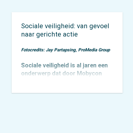
Sociale veiligheid: van gevoel
naar gerichte actie
Fotocredits: Jay Partapsing, ProMedia Group
Sociale veiligheid is al jaren een
onderwerp dat door Mobycon
wordt geagendeerd. In 2015
toetsten we het
Nachtnet Fiets in
Zoetermeer
en verbreedden we
onze kennis rondom sociale
veiligheid.