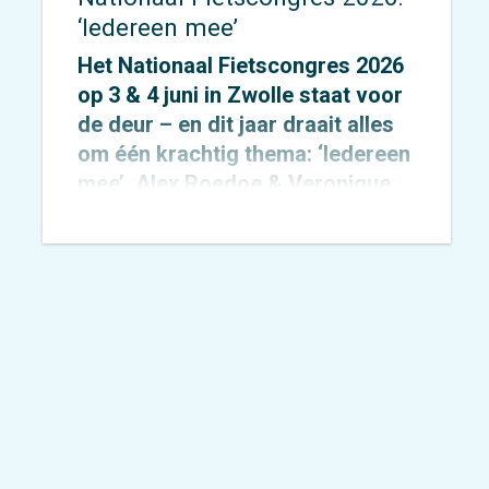
‘Iedereen mee’
Het Nationaal Fietscongres 2026
op 3 & 4 juni in Zwolle staat voor
de deur – en dit jaar draait alles
om één krachtig thema: ‘Iedereen
mee’. Alex Roedoe & Veronique
Rietman zijn allebei spreker
tijdens het congres en Otto
Cazemier neemt einde middag
deel aan het precongres.