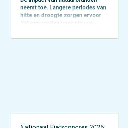
neemt toe. Langere periodes van
hitte en droogte zorgen ervoor
dat gemeenten voor nieuwe
uitdagingen komen te staan op
het gebied van veiligheid,
bereikbaarheid en evacuatie. Hoe
zorg je ervoor dat inwoners,
recreanten en hulpdiensten zich
snel én veilig kunnen verplaatsen
wanneer elke minuut telt?
Nationaal Fietscongres 2026: