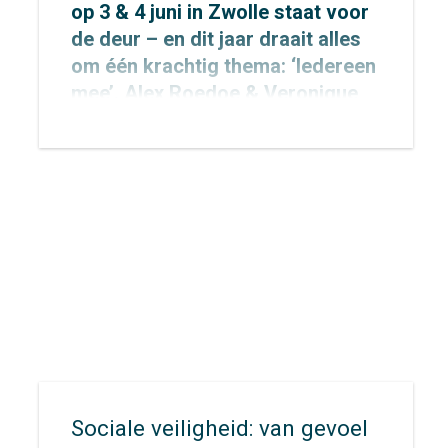
op 3 & 4 juni in Zwolle staat voor
de deur – en dit jaar draait alles
om één krachtig thema: ‘Iedereen
mee’. Alex Roedoe & Veronique
Rietman zijn allebei spreker
tijdens het congres en Otto
Cazemier neemt einde middag
deel aan het precongres.
Sociale veiligheid: van gevoel