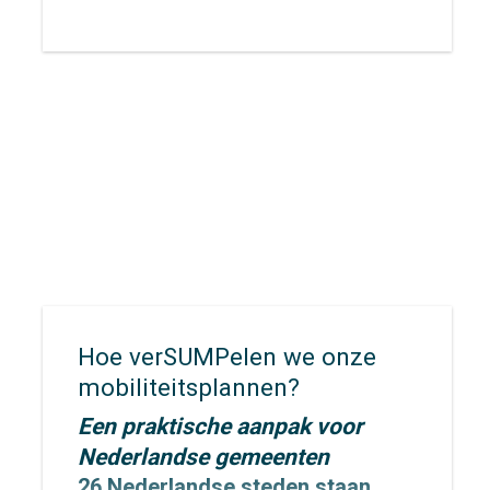
ging hij in op de spanning tussen
verkeersveiligheid en handhaving
en benadrukte dat duidelijke
inrichting van wegen cruciaal is
om automobilisten daadwerkelijk
langzamer te laten rijden. Ook
Arjen
Lubach
besteedde
uitgebreid aandacht aan dit
onderwerp.
Hoe verSUMPelen we onze
mobiliteitsplannen?
Een praktische aanpak voor
Nederlandse gemeenten
26 Nederlandse steden staan