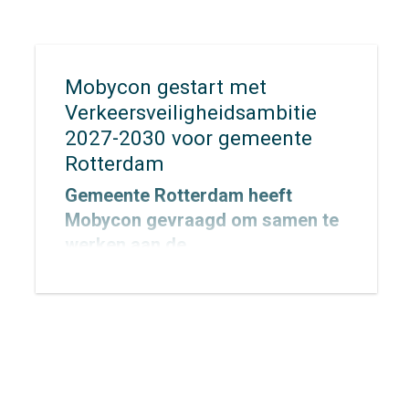
Mobycon gestart met
Verkeersveiligheidsambitie
2027-2030 voor gemeente
Rotterdam
Gemeente Rotterdam heeft
Mobycon gevraagd om samen te
werken aan de
Verkeersveiligheidsambitie
2027–2030, met een doorkijk naar
2050. Inmiddels is de opdracht
gestart. In dit traject werken we
samen met de gemeente aan een
heldere, realistische en