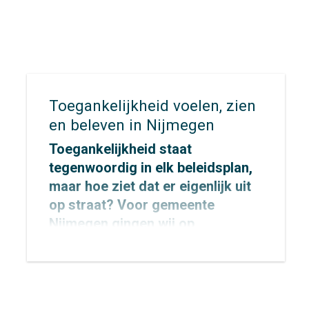
uitvoerbare ambitie die richting
geeft aan de toekomstige aanpak
van verkeersveiligheid in de stad.
Toegankelijkheid voelen, zien
en beleven in Nijmegen
Toegankelijkheid staat
tegenwoordig in elk beleidsplan,
maar hoe ziet dat er eigenlijk uit
op straat? Voor
gemeente
Nijmegen
gingen wij op
onderzoek uit om dat concreet te
maken.