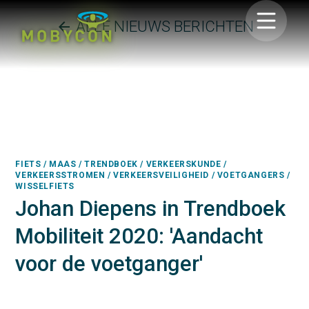
ALLE NIEUWS BERICHTEN
arrow_back
FIETS / MAAS / TRENDBOEK / VERKEERSKUNDE /
VERKEERSSTROMEN / VERKEERSVEILIGHEID / VOETGANGERS /
WISSELFIETS
Johan Diepens in Trendboek
Mobiliteit 2020: 'Aandacht
voor de voetganger'