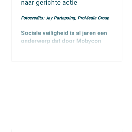
naar gerichte actie
Fotocredits: Jay Partapsing, ProMedia Group
Sociale veiligheid is al jaren een
onderwerp dat door Mobycon
wordt geagendeerd. In 2015
toetsten we het
Nachtnet Fiets in
Zoetermeer
en verbreedden we
onze kennis rondom sociale
veiligheid.