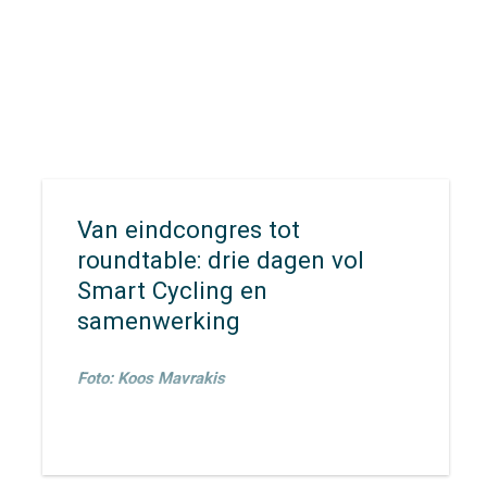
Van eindcongres tot
roundtable: drie dagen vol
Smart Cycling en
samenwerking
Foto: Koos Mavrakis
Van 23 t/m 26 maart waren
Ronald Jorna
,
Veronique