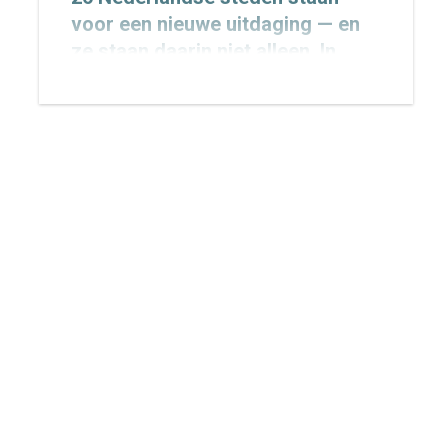
voor een nieuwe uitdaging — en
ze staan daarin niet alleen. In
totaal werken 424 Europese
steden aan de invoering van een
Sustainable Urban Mobility Plan
(SUMP), nu dit door de EU voor
alle 100.000+ gemeenten
verplicht wordt gesteld.
Van randvoorwaarde naar
meerwaarde: mobiliteit in
ruimtelijke plannen