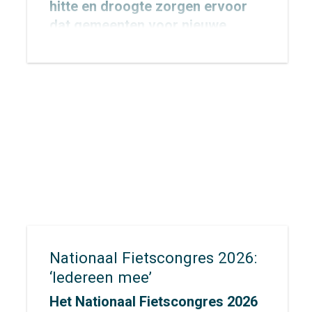
hitte en droogte zorgen ervoor
dat gemeenten voor nieuwe
uitdagingen komen te staan op
het gebied van veiligheid,
bereikbaarheid en evacuatie. Hoe
zorg je ervoor dat inwoners,
recreanten en hulpdiensten zich
snel én veilig kunnen verplaatsen
wanneer elke minuut telt?
Nationaal Fietscongres 2026:
‘Iedereen mee’
Het Nationaal Fietscongres 2026