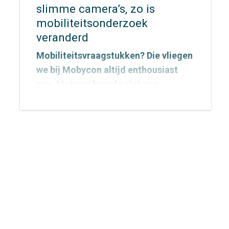
slimme camera’s, zo is
mobiliteitsonderzoek
veranderd
Mobiliteitsvraagstukken? Die vliegen
we bij Mobycon altijd enthousiast
aan. Met een breed palet aan
onderzoeksmethoden vinden we
voor elke vraag een passende
aanpak. De inzichten die we
verzamelen vertalen we vervolgens
naar concrete adviezen waarmee
opdrachtgevers écht verder kunnen.