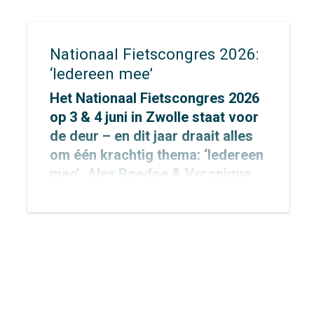
Nationaal Fietscongres 2026:
‘Iedereen mee’
Het Nationaal Fietscongres 2026
op 3 & 4 juni in Zwolle staat voor
de deur – en dit jaar draait alles
om één krachtig thema: ‘Iedereen
mee’. Alex Roedoe & Veronique
Rietman zijn allebei spreker
tijdens het congres en Otto
Cazemier neemt einde middag
deel aan het precongres.