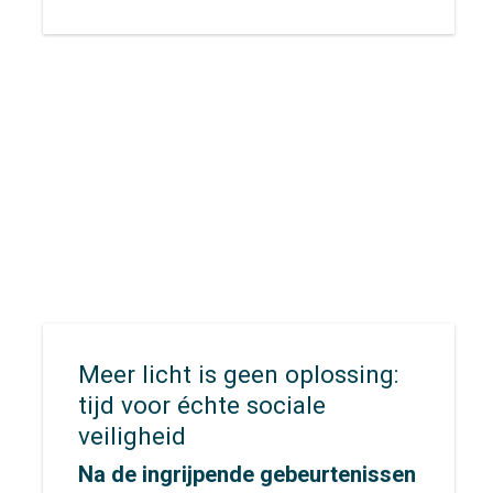
verplaatsingen fors, terwijl de
ruimte schaars blijft. Om de regio
bereikbaar, leefbaar en gezond te
houden, zetten Rijk en regio
gezamenlijk in op de transitie
naar publieke mobiliteit.
Midden‑Nederland, waarin
provincie Utrecht en de
gemeenten Utrecht en
Amersfoort samenwerken, is
daarbij aangewezen als één van
de negen landelijke
koploperregio’s.
Meer licht is geen oplossing:
tijd voor échte sociale
veiligheid
Na de ingrijpende gebeurtenissen