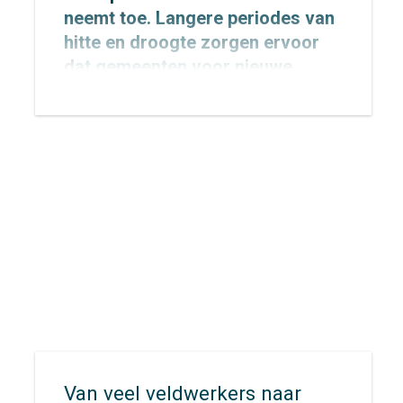
neemt toe. Langere periodes van
hitte en droogte zorgen ervoor
dat gemeenten voor nieuwe
uitdagingen komen te staan op
het gebied van veiligheid,
bereikbaarheid en evacuatie. Hoe
zorg je ervoor dat inwoners,
recreanten en hulpdiensten zich
snel én veilig kunnen verplaatsen
wanneer elke minuut telt?
Van veel veldwerkers naar