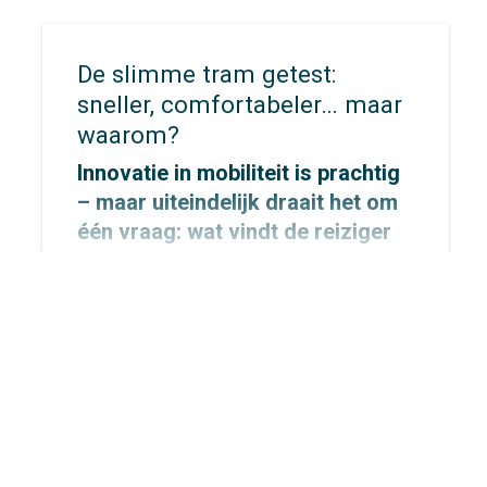
De slimme tram getest:
sneller, comfortabeler… maar
waarom?
Innovatie in mobiliteit is prachtig
– maar uiteindelijk draait het om
één vraag: wat vindt de reiziger
er eigenlijk van? Samen met
RET
stapten we aan boord van de
‘slimme tram’ om dat te
onderzoeken.