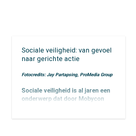
Sociale veiligheid: van gevoel
naar gerichte actie
Fotocredits: Jay Partapsing, ProMedia Group
Sociale veiligheid is al jaren een
onderwerp dat door Mobycon
wordt geagendeerd. In 2015
toetsten we het
Nachtnet Fiets in
Zoetermeer
en verbreedden we
onze kennis rondom sociale