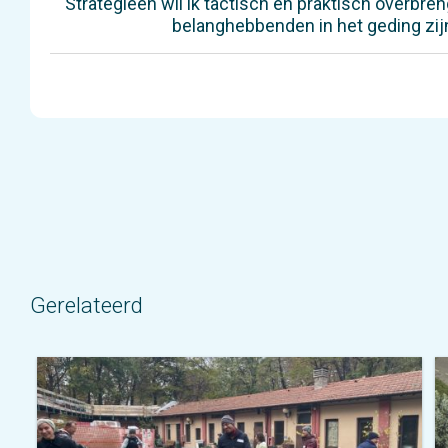
‘Strategieën wil ik tactisch en praktisch overbr
belanghebbenden in het geding zijn.
Gerelateerd