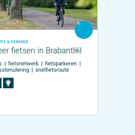
MTE & VERKEER
er fietsen in Brabant￼
ts
|
fietsnetwerk
|
fietsparkeren
|
tsstimulering
|
snelfietsroute