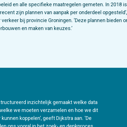
beleid en alle specifieke maatregelen gemeten. In 2018 i
recent zijn plannen van aanpak per onderdeel opgesteld’, 
erkeer bij provincie Groningen. ‘Deze plannen bieden o
derbouwen en maken van keuzes.’
ructureerd inzichtelijk gemaakt welke data
, welke we moeten verzamelen en hoe we dit
 kunnen koppelen’, geeft Dijkstra aan. ‘De
en ons vooral in het zoek- en denkproces