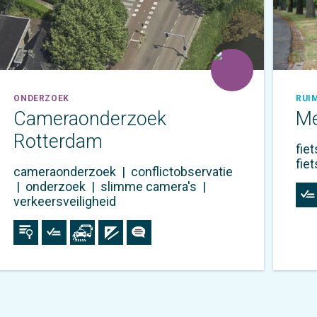
ONDERZOEK
RUI
Cameraonderzoek
Me
Rotterdam
fie
fie
cameraonderzoek
|
conflictobservatie
|
onderzoek
|
slimme camera's
|
verkeersveiligheid