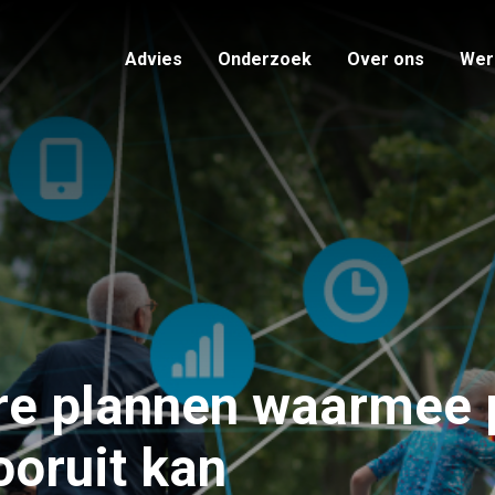
Advies
Onderzoek
Over ons
Werk
re plannen waarmee 
ooruit kan