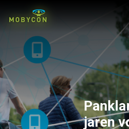
Pankla
jaren v