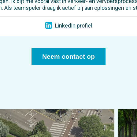
engen. Ik bijt me vooral vast in verkeer- en vervoersproc
 Als teamspeler draag ik actief bij aan oplossingen en s
LinkedIn profiel
Neem contact op