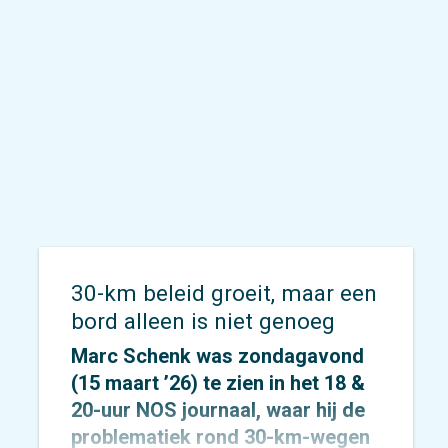
Janssens
in Enschede voor een
aantal bijeenkomsten ter
afsluiting van het
MegaBITS-
project
. Met als hoogtepunt het
eindcongres ‘International
Conference for Smart Cycling’ in
het
U Parkhotel.
30-km beleid groeit, maar een
bord alleen is niet genoeg
Marc Schenk
was zondagavond
(15 maart ’26) te zien in het 18 &
20-uur NOS journaal, waar hij de
problematiek rond 30-km-wegen