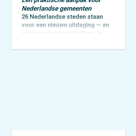
Nederlandse gemeenten
26 Nederlandse steden staan
voor een nieuwe uitdaging — en
ze staan daarin niet alleen. In
totaal werken 424 Europese
steden aan de invoering van een
Sustainable Urban Mobility Plan
(SUMP), nu dit door de EU voor
alle 100.000+ gemeenten
verplicht wordt gesteld.