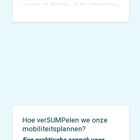
verder toelichtte. In de uitzending
ging hij in op de spanning tussen
verkeersveiligheid en handhaving
en benadrukte dat duidelijke
inrichting van wegen cruciaal is
om automobilisten daadwerkelijk
langzamer te laten rijden. Ook
Arjen
Lubach
besteedde
uitgebreid aandacht aan dit
onderwerp.
Hoe verSUMPelen we onze
mobiliteitsplannen?
Een praktische aanpak voor