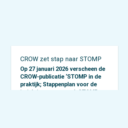
Schenk
en
Mirjam de Bok
delen
hun visie op keuzes,
verantwoordelijkheid en lef in
mobiliteit.
CROW zet stap naar STOMP
Op 27 januari 2026 verscheen de
CROW-publicatie ‘
STOMP in de
praktijk; Stappenplan voor de
inrichting van wegen
’. STOMP
wordt door veel gemeenten in
hun beleid onderschreven als
uitgangspunt voor de inrichting,
maar in de praktijk blijkt STOMP