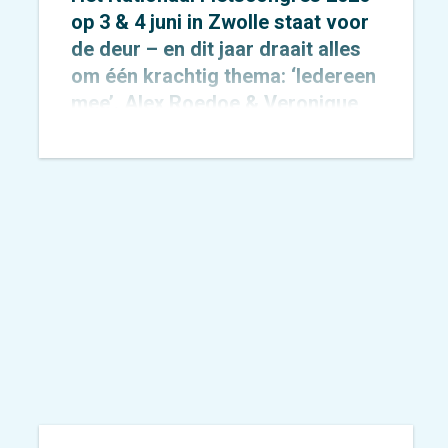
op 3 & 4 juni in Zwolle staat voor
de deur – en dit jaar draait alles
om één krachtig thema: ‘Iedereen
mee’. Alex Roedoe & Veronique
Rietman zijn allebei spreker
tijdens het congres en Otto
Cazemier neemt einde middag
deel aan het precongres.