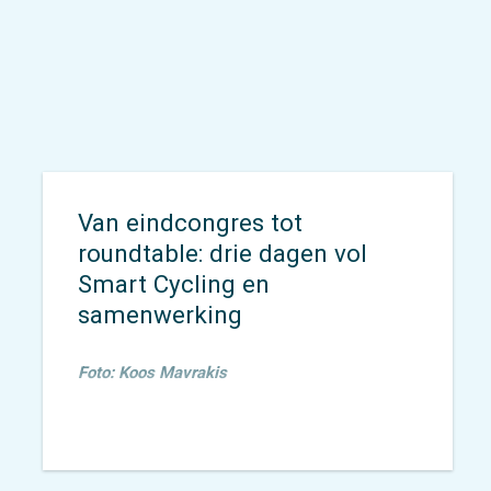
Van eindcongres tot
roundtable: drie dagen vol
Smart Cycling en
samenwerking
Foto: Koos Mavrakis
Van 23 t/m 26 maart waren
Ronald Jorna
,
Veronique
Rietman
,
Robin Kleine
en
Irene