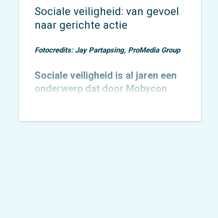
Sociale veiligheid: van gevoel
naar gerichte actie
Fotocredits: Jay Partapsing, ProMedia Group
Sociale veiligheid is al jaren een
onderwerp dat door Mobycon
wordt geagendeerd. In 2015
toetsten we het
Nachtnet Fiets in
Zoetermeer
en verbreedden we
onze kennis rondom sociale
veiligheid.