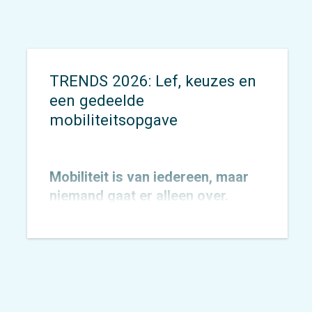
het een gaat ten koste van het
ander.
TRENDS 2026: Lef, keuzes en
een gedeelde
mobiliteitsopgave
Mobiliteit is van iedereen, maar
niemand gaat er alleen over.
Rollen en belangen lopen door
elkaar, terwijl de druk op de stad
toeneemt. Wat kan een gemeente
doen om het ov te verbeteren als
de regie elders ligt? En hoe geef
je al die belangen een plek?
Marc