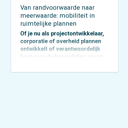
Van randvoorwaarde naar
meerwaarde: mobiliteit in
ruimtelijke plannen
Of je nu als projectontwikkelaar,
corporatie of overheid plannen
ontwikkelt of verantwoordelijk
bent voor de beoordeling ervan:
bij elke ruimtelijke ontwikkeling
speelt mobiliteit een cruciale rol.
Het bepaalt niet alleen hoe goed
een gebied bereikbaar is, maar
ook hoe leefbaar, veilig en
toekomstbestendig het te
ontwikkelen gebied en ook de
omgeving eromheen wordt.
Ruimte is schaars en kiezen voor