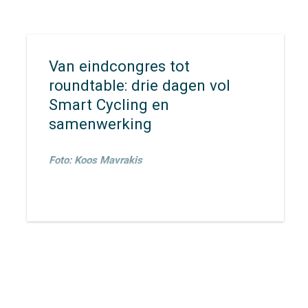
Van eindcongres tot
roundtable: drie dagen vol
Smart Cycling en
samenwerking
Foto: Koos Mavrakis
Van 23 t/m 26 maart waren
Ronald Jorna
,
Veronique
Rietman
,
Robin Kleine
en
Irene
Janssens
in Enschede voor een
aantal bijeenkomsten ter
afsluiting van het
MegaBITS-
project
. Met als hoogtepunt het