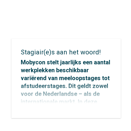
eindcongres ‘International
Conference for Smart Cycling’ in
het
U Parkhotel.
Stagiair(e)s aan het woord!
Mobycon stelt jaarlijks een aantal
werkplekken beschikbaar
variërend van meeloopstages tot
afstudeerstages. Dit geldt zowel
voor de Nederlandse – als de
internationale markt. In deze
rubriek vertellen
Mark
Oostenbrink
en
Faye van
Eenennaam
over hun ervaring tot