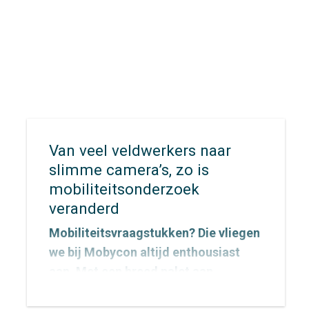
snel én veilig kunnen verplaatsen
wanneer elke minuut telt?
Van veel veldwerkers naar
slimme camera’s, zo is
mobiliteitsonderzoek
veranderd
Mobiliteitsvraagstukken? Die vliegen
we bij Mobycon altijd enthousiast
aan. Met een breed palet aan
onderzoeksmethoden vinden we