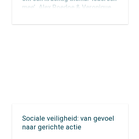
mee’. Alex Roedoe & Veronique
Rietman zijn allebei spreker
tijdens het congres en Otto
Cazemier neemt einde middag
deel aan het precongres.
Sociale veiligheid: van gevoel
naar gerichte actie