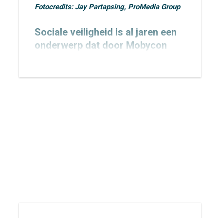
Fotocredits: Jay Partapsing, ProMedia Group
Sociale veiligheid is al jaren een
onderwerp dat door Mobycon
wordt geagendeerd. In 2015
toetsten we het
Nachtnet Fiets in
Zoetermeer
en verbreedden we
onze kennis rondom sociale
veiligheid.