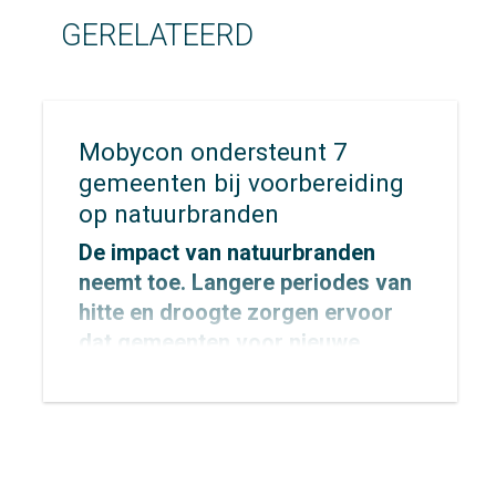
GERELATEERD
Mobycon ondersteunt 7
gemeenten bij voorbereiding
op natuurbranden
De impact van natuurbranden
neemt toe. Langere periodes van
hitte en droogte zorgen ervoor
dat gemeenten voor nieuwe
uitdagingen komen te staan op
het gebied van veiligheid,
bereikbaarheid en evacuatie. Hoe
zorg je ervoor dat inwoners,
recreanten en hulpdiensten zich