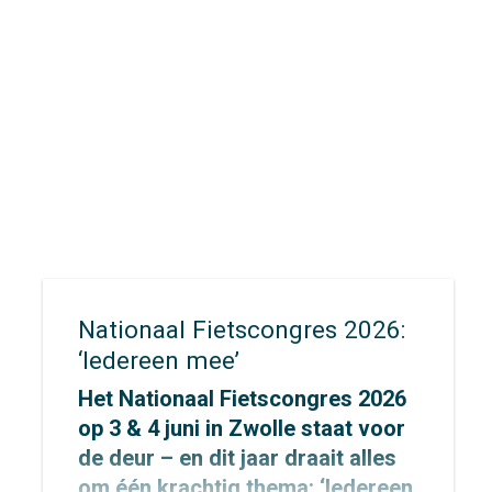
voor elke vraag een passende
aanpak. De inzichten die we
verzamelen vertalen we vervolgens
naar concrete adviezen waarmee
opdrachtgevers écht verder kunnen.
Nationaal Fietscongres 2026:
‘Iedereen mee’
Het Nationaal Fietscongres 2026
op 3 & 4 juni in Zwolle staat voor
de deur – en dit jaar draait alles
om één krachtig thema: ‘Iedereen