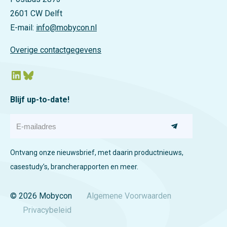
2601 CW Delft
E-mail:
info@mobycon.nl
Overige contactgegevens
LinkedIn
Bluesky
Blijf up-to-date!
E
-
m
a
Ontvang onze nieuwsbrief, met daarin productnieuws,
i
l
casestudy’s, brancherapporten en meer.
a
d
r
© 2026 Mobycon
Algemene Voorwaarden
e
Privacybeleid
s