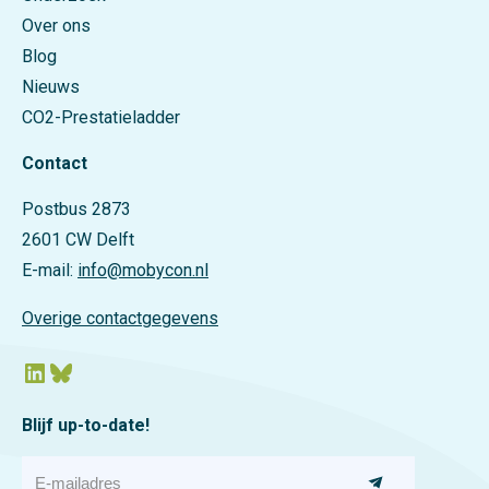
Over ons
Blog
Nieuws
CO2-Prestatieladder
Contact
Postbus 2873
2601 CW Delft
E-mail:
info@mobycon.nl
Overige contactgegevens
LinkedIn
Bluesky
Blijf up-to-date!
E
-