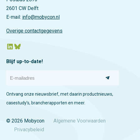
2601 CW Delft
E-mail:
info@mobycon.nl
Overige contactgegevens
LinkedIn
Bluesky
Blijf up-to-date!
E
-
m
a
Ontvang onze nieuwsbrief, met daarin productnieuws,
i
l
casestudy’s, brancherapporten en meer.
a
d
r
© 2026 Mobycon
Algemene Voorwaarden
e
Privacybeleid
s