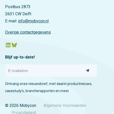
Postbus 2873
2601 CW Delft
E-mail:
info@mobycon.nl
Overige contactgegevens
LinkedIn
Bluesky
Blijf up-to-date!
E
-
m
a
Ontvang onze nieuwsbrief, met daarin productnieuws,
i
l
casestudy’s, brancherapporten en meer.
a
d
r
© 2026 Mobycon
Algemene Voorwaarden
e
Privacybeleid