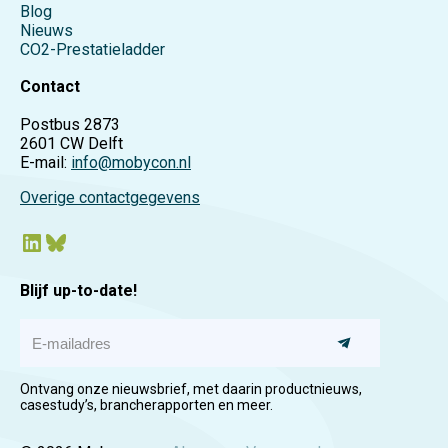
Blog
Nieuws
CO2-Prestatieladder
Contact
Postbus 2873
2601 CW Delft
E-mail:
info@mobycon.nl
Overige contactgegevens
LinkedIn
Bluesky
Blijf up-to-date!
E
-
m
a
Ontvang onze nieuwsbrief, met daarin productnieuws,
i
casestudy’s, brancherapporten en meer.
l
a