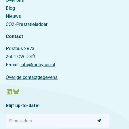
Over ons
Blog
Nieuws
CO2-Prestatieladder
Contact
Postbus 2873
2601 CW Delft
E-mail:
info@mobycon.nl
Overige contactgegevens
LinkedIn
Bluesky
Blijf up-to-date!
E
-
m