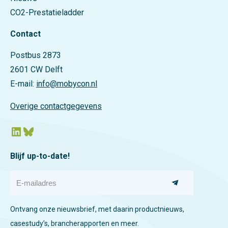
CO2-Prestatieladder
Contact
Postbus 2873
2601 CW Delft
E-mail:
info@mobycon.nl
Overige contactgegevens
LinkedIn
Bluesky
Blijf up-to-date!
E
-
m
a
Ontvang onze nieuwsbrief, met daarin productnieuws,
i
l
casestudy’s, brancherapporten en meer.